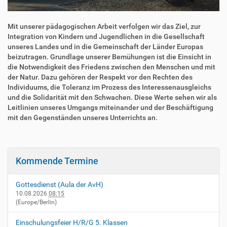
Mit unserer pädagogischen Arbeit verfolgen wir das Ziel, zur
Integration von Kindern und Jugendlichen in die Gesellschaft
unseres Landes und in die Gemeinschaft der Länder Europas
beizutragen. Grundlage unserer Bemühungen ist die Einsicht in
die Notwendigkeit des Friedens zwischen den Menschen und mit
der Natur. Dazu gehören der Respekt vor den Rechten des
Individuums, die Toleranz im Prozess des Interessenausgleichs
und die Solidarität mit den Schwachen. Diese Werte sehen wir als
Leitlinien unseres Umgangs miteinander und der Beschäftigung
mit den Gegenständen unseres Unterrichts an.
W
e
i
t
Kommende Termine
e
r
Gottesdienst (Aula der AvH)
e
10.08.2026
08:15
m
(Europe/Berlin)
p
f
Einschulungsfeier H/R/G 5. Klassen