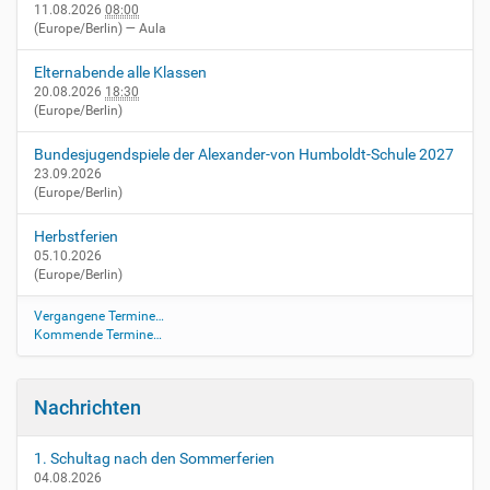
e
11.08.2026
08:00
h
(Europe/Berlin)
— Aula
l
e
Elternabende alle Klassen
n
20.08.2026
18:30
(Europe/Berlin)
Bundesjugendspiele der Alexander-von Humboldt-Schule 2027
23.09.2026
(Europe/Berlin)
Herbstferien
05.10.2026
(Europe/Berlin)
Vergangene Termine…
Kommende Termine…
Nachrichten
1. Schultag nach den Sommerferien
04.08.2026