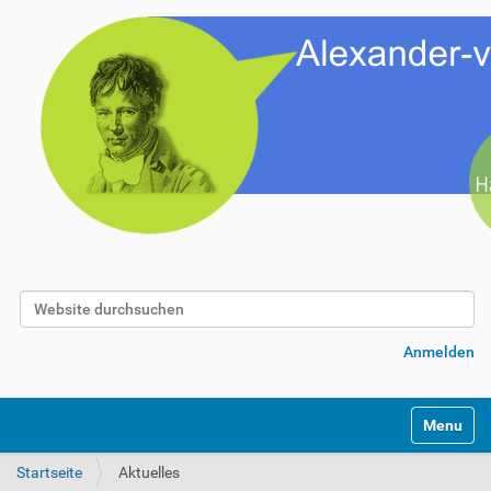
Website durchsuchen
Erweiterte Suche…
Anmelden
Toggle na
Startseite
Aktuelles