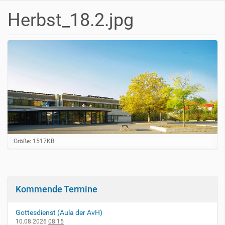
Herbst_18.2.jpg
Z
Größe: 1517KB
e
i
g
e
B
Kommende Termine
i
l
d
Gottesdienst (Aula der AvH)
i
10.08.2026
08:15