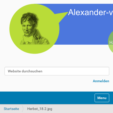
Website durchsuchen
Erweiterte Suche…
Anmelden
Toggle na
Startseite
Herbst_18.2.jpg