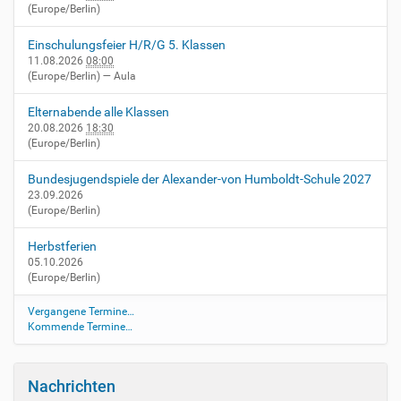
n
(Europe/Berlin)
v
o
Einschulungsfeier H/R/G 5. Klassen
l
11.08.2026
08:00
l
(Europe/Berlin)
— Aula
e
r
G
Elternabende alle Klassen
r
20.08.2026
18:30
ö
(Europe/Berlin)
ß
e
Bundesjugendspiele der Alexander-von Humboldt-Schule 2027
…
23.09.2026
(Europe/Berlin)
Herbstferien
05.10.2026
(Europe/Berlin)
Vergangene Termine…
Kommende Termine…
Nachrichten