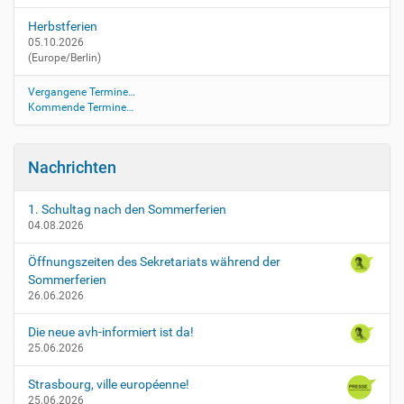
/
Herbstferien
b
05.10.2026
e
(Europe/Berlin)
w
e
Vergangene Termine…
g
Kommende Termine…
l
i
c
Nachrichten
h
e
r
1. Schultag nach den Sommerferien
04.08.2026
-
f
Öffnungszeiten des Sekretariats während der
e
Sommerferien
r
26.06.2026
i
e
Die neue avh-informiert ist da!
n
25.06.2026
t
a
Strasbourg, ville européenne!
g
25.06.2026