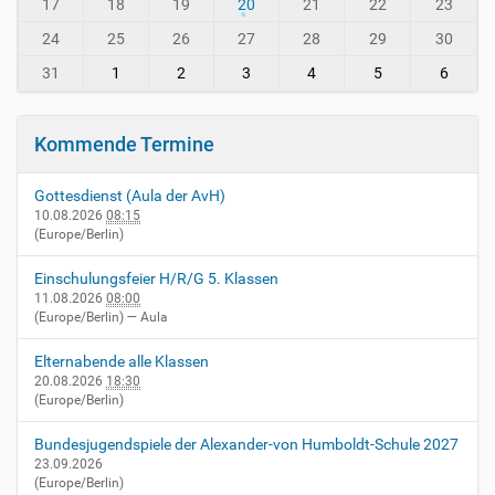
-
-
17
18
19
20
21
22
23
i
8
24
25
26
27
28
29
30
n
-
31
1
2
3
4
5
6
v
i
e
Kommende Termine
r
n
Gottesdienst (Aula der AvH)
h
10.08.2026
08:15
e
(Europe/Berlin)
i
m
Einschulungsfeier H/R/G 5. Klassen
.
11.08.2026
08:00
d
(Europe/Berlin)
— Aula
e
/
Elternabende alle Klassen
e
20.08.2026
18:30
v
(Europe/Berlin)
e
n
Bundesjugendspiele der Alexander-von Humboldt-Schule 2027
t
23.09.2026
(Europe/Berlin)
s