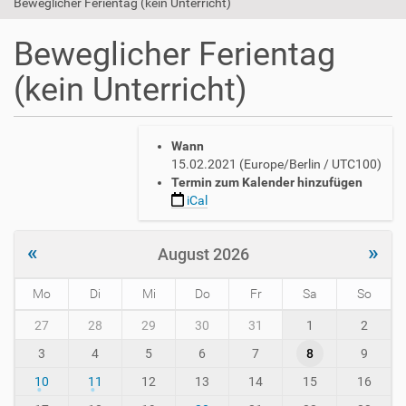
Beweglicher Ferientag (kein Unterricht)
Beweglicher Ferientag
(kein Unterricht)
h
Wann
t
15.02.2021
(Europe/Berlin / UTC100)
t
Termin zum Kalender hinzufügen
p
iCal
s
:
/
«
»
August 2026
/
w
Mo
Di
Mi
Do
Fr
Sa
So
w
w
m
27
28
29
30
31
1
2
.
o
a
3
4
5
6
7
8
9
n
v
t
10
11
12
13
14
15
16
h
h