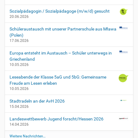
-
k
Sozialpädagogin / Sozialpädagoge (m/w/d) gesucht
e
20.06.2026
i
n
Schüleraustausch mit unserer Partnerschule aus Mława
-
(Polen)
u
17.06.2026
n
t
Europa entsteht im Austausch – Schüler unterwegs in
e
Griechenland
r
10.05.2026
r
i
Leseabende der Klasse 5aG und 5bG: Gemeinsame
c
Freude am Lesen erleben
h
10.05.2026
t
B
Stadtradeln an der AvH 2026
e
15.04.2026
w
e
Landeswettbewerb Jugend forscht/Hessen 2026
g
14.04.2026
l
Weitere Nachrichten…
i