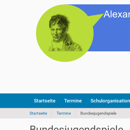
Startseite
Termine
Schulorganisation
S
Startseite
Termine
Bundesjugendspiele
i
e
Bundesjugendspiele