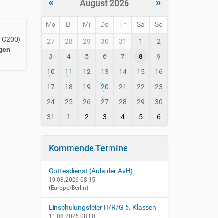
«
»
August 2026
Mo
Di
Mi
Do
Fr
Sa
So
m
UTC200)
27
28
29
30
31
1
2
o
gen
3
4
5
6
7
8
9
n
t
10
11
12
13
14
15
16
h
-
17
18
19
20
21
22
23
8
24
25
26
27
28
29
30
31
1
2
3
4
5
6
Kommende Termine
Gottesdienst (Aula der AvH)
10.08.2026
08:15
(Europe/Berlin)
Einschulungsfeier H/R/G 5. Klassen
11.08.2026
08:00