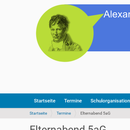
Startseite
Termine
Schulorganisation
S
Startseite
Termine
Elternabend 5aG
i
e
Elternabend 5aG