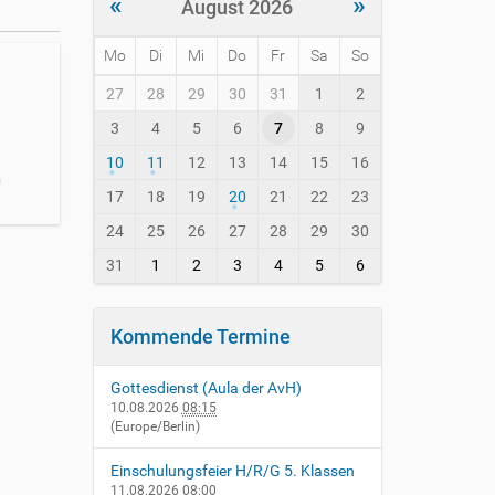
«
»
August 2026
Mo
Di
Mi
Do
Fr
Sa
So
m
27
28
29
30
31
1
2
o
3
4
5
6
7
8
9
n
t
10
11
12
13
14
15
16
h
n
-
17
18
19
20
21
22
23
8
24
25
26
27
28
29
30
31
1
2
3
4
5
6
Kommende Termine
Gottesdienst (Aula der AvH)
10.08.2026
08:15
(Europe/Berlin)
Einschulungsfeier H/R/G 5. Klassen
11.08.2026
08:00