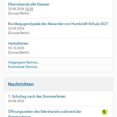
e
Elternabende alle Klassen
v
20.08.2026
18:30
e
(Europe/Berlin)
n
t
Bundesjugendspiele der Alexander-von Humboldt-Schule 2027
s
23.09.2026
(Europe/Berlin)
/
e
Herbstferien
l
05.10.2026
t
(Europe/Berlin)
e
r
Vergangene Termine…
n
Kommende Termine…
a
b
e
Nachrichten
n
d
-
1. Schultag nach den Sommerferien
04.08.2026
d
e
Öffnungszeiten des Sekretariats während der
r
Sommerferien