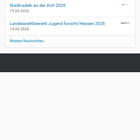
2
Stadtradeln an der AvH 2026
0
15.04.2026
2
4
Landeswettbewerb Jugend forscht/Hessen 2026
-
14.04.2026
h
Weitere Nachrichten…
-
r
-
g
y
m
E
l
t
e
r
n
a
b
e
n