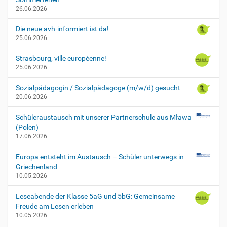
-
26.06.2026
n
e
Die neue avh-informiert ist da!
u
25.06.2026
e
n
Strasbourg, ville européenne!
-
25.06.2026
5
e
Sozialpädagogin / Sozialpädagoge (m/w/d) gesucht
r
20.06.2026
-
s
Schüleraustausch mit unserer Partnerschule aus Mława
u
(Polen)
s
17.06.2026
-
s
Europa entsteht im Austausch – Schüler unterwegs in
j
Griechenland
-
10.05.2026
2
0
Leseabende der Klasse 5aG und 5bG: Gemeinsame
2
Freude am Lesen erleben
3
10.05.2026
-