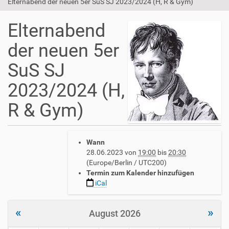
Elternabend der neuen 5er SuS SJ 2023/2024 (H, R & Gym)
Elternabend
der neuen 5er
SuS SJ
2023/2024 (H,
R & Gym)
h
Wann
t
28.06.2023
von
19:00
bis
20:30
t
(Europe/Berlin / UTC200)
p
Termin zum Kalender hinzufügen
s
iCal
:
/
/
«
»
August 2026
w
w