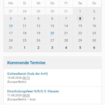
Mo
Di
Mi
Do
Fr
Sa
So
w
.
m
27
28
29
30
31
1
2
a
o
v
3
4
5
6
7
8
9
n
h
t
10
11
12
13
14
15
16
-
h
i
-
17
18
19
20
21
22
23
n
8
24
25
26
27
28
29
30
-
v
31
1
2
3
4
5
6
i
e
r
Kommende Termine
n
h
Gottesdienst (Aula der AvH)
e
10.08.2026
08:15
i
(Europe/Berlin)
m
.
Einschulungsfeier H/R/G 5. Klassen
d
11.08.2026
08:00
e
(Europe/Berlin)
— Aula
/