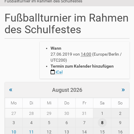
Fußballturnier im Rahmen des Schulfestes
Fußballturnier im Rahmen
des Schulfestes
h
Wann
t
27.06.2019
von
14:00
(Europe/Berlin /
t
UTC200)
p
Termin zum Kalender hinzufügen
s
iCal
:
/
/
«
»
August 2026
w
w
Mo
Di
Mi
Do
Fr
Sa
So
w
.
m
27
28
29
30
31
1
2
a
o
v
3
4
5
6
7
8
9
n
h
t
10
11
12
13
14
15
16