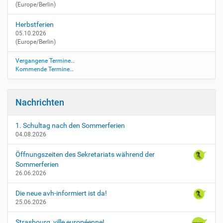
(Europe/Berlin)
/
f
Herbstferien
u
05.10.2026
s
(Europe/Berlin)
s
b
Vergangene Termine…
a
Kommende Termine…
l
l
t
Nachrichten
u
r
n
1. Schultag nach den Sommerferien
04.08.2026
i
e
Öffnungszeiten des Sekretariats während der
r
Sommerferien
-
26.06.2026
i
m
Die neue avh-informiert ist da!
-
25.06.2026
r
a
Strasbourg, ville européenne!