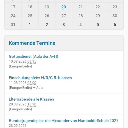
-
h
i
-
17
18
19
20
21
22
23
n
8
24
25
26
27
28
29
30
-
v
31
1
2
3
4
5
6
i
e
r
Kommende Termine
n
h
Gottesdienst (Aula der AvH)
e
10.08.2026
08:15
i
(Europe/Berlin)
m
.
Einschulungsfeier H/R/G 5. Klassen
d
11.08.2026
08:00
e
(Europe/Berlin)
— Aula
/
e
Elternabende alle Klassen
v
20.08.2026
18:30
e
(Europe/Berlin)
n
t
Bundesjugendspiele der Alexander-von Humboldt-Schule 2027
s
23.09.2026