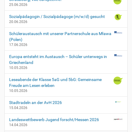
h
25.06.2026
m
e
Sozialpädagogin / Sozialpädagoge (m/w/d) gesucht
n
20.06.2026
-
d
Schüleraustausch mit unserer Partnerschule aus Mława
e
(Polen)
s
17.06.2026
-
s
Europa entsteht im Austausch – Schüler unterwegs in
c
Griechenland
h
10.05.2026
u
l
Leseabende der Klasse 5aG und 5bG: Gemeinsame
f
Freude am Lesen erleben
e
10.05.2026
s
t
Stadtradeln an der AvH 2026
e
15.04.2026
s
F
Landeswettbewerb Jugend forscht/Hessen 2026
u
14.04.2026
ß