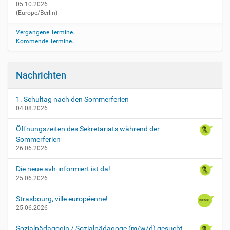
05.10.2026
s
(Europe/Berlin)
a
m
Vergangene Termine…
t
Kommende Termine…
k
o
n
Nachrichten
f
e
r
1. Schultag nach den Sommerferien
04.08.2026
e
n
Öffnungszeiten des Sekretariats während der
z
Sommerferien
-
26.06.2026
4
G
Die neue avh-informiert ist da!
e
25.06.2026
s
a
Strasbourg, ville européenne!
m
25.06.2026
t
k
Sozialpädagogin / Sozialpädagoge (m/w/d) gesucht