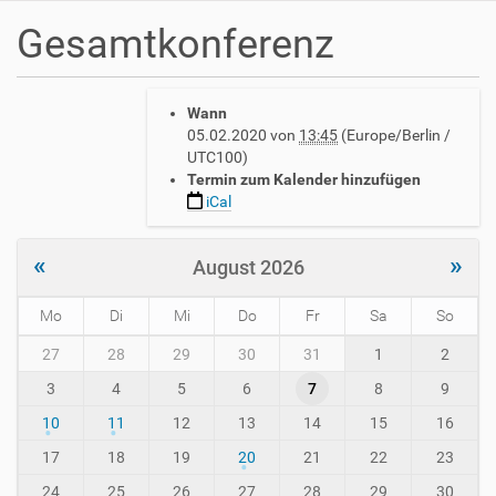
Gesamtkonferenz
h
Wann
t
05.02.2020
von
13:45
(Europe/Berlin /
t
UTC100)
p
Termin zum Kalender hinzufügen
s
iCal
:
/
/
«
»
August 2026
w
w
Mo
Di
Mi
Do
Fr
Sa
So
w
.
m
27
28
29
30
31
1
2
a
o
v
3
4
5
6
7
8
9
n
h
t
10
11
12
13
14
15
16
-
h
i
-
17
18
19
20
21
22
23
n
8
24
25
26
27
28
29
30