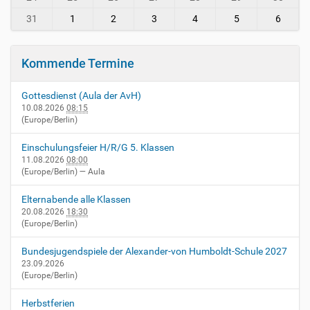
-
v
31
1
2
3
4
5
6
i
e
r
Kommende Termine
n
h
Gottesdienst (Aula der AvH)
e
10.08.2026
08:15
i
(Europe/Berlin)
m
.
Einschulungsfeier H/R/G 5. Klassen
d
11.08.2026
08:00
e
(Europe/Berlin)
— Aula
/
e
Elternabende alle Klassen
v
20.08.2026
18:30
e
(Europe/Berlin)
n
t
Bundesjugendspiele der Alexander-von Humboldt-Schule 2027
s
23.09.2026
(Europe/Berlin)
/
g
Herbstferien
e