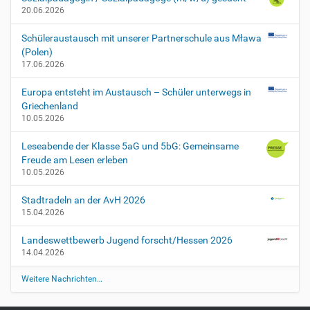
o
20.06.2026
n
f
Schüleraustausch mit unserer Partnerschule aus Mława
e
(Polen)
r
17.06.2026
e
n
Europa entsteht im Austausch – Schüler unterwegs in
z
Griechenland
2
10.05.2026
0
2
Leseabende der Klasse 5aG und 5bG: Gemeinsame
0
Freude am Lesen erleben
-
10.05.2026
0
2
Stadtradeln an der AvH 2026
-
15.04.2026
0
5
Landeswettbewerb Jugend forscht/Hessen 2026
T
14.04.2026
1
Weitere Nachrichten…
3
:
4