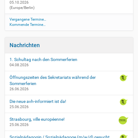
05.10.2026
r
(Europe/Berlin)
b
s
Vergangene Termine…
t
Kommende Termine…
f
e
r
Nachrichten
i
e
n
1. Schultag nach den Sommerferien
04.08.2026
-
6
Öffnungszeiten des Sekretariats während der
H
Sommerferien
e
26.06.2026
r
b
Die neue avh-informiert ist da!
s
25.06.2026
t
f
Strasbourg, ville européenne!
e
25.06.2026
r
i
Sozialpädagogin / Sozialpädagoge (m/w/d) gesucht