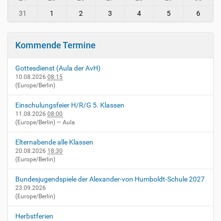
-
v
31
1
2
3
4
5
6
i
e
r
Kommende Termine
n
h
Gottesdienst (Aula der AvH)
e
10.08.2026
08:15
i
(Europe/Berlin)
m
.
Einschulungsfeier H/R/G 5. Klassen
d
11.08.2026
08:00
e
(Europe/Berlin)
— Aula
/
e
Elternabende alle Klassen
v
20.08.2026
18:30
e
(Europe/Berlin)
n
t
Bundesjugendspiele der Alexander-von Humboldt-Schule 2027
s
23.09.2026
(Europe/Berlin)
/
h
Herbstferien
e