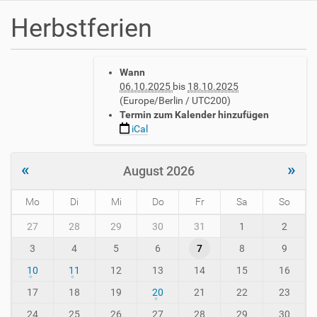
Herbstferien
h
Wann
t
06.10.2025
bis
18.10.2025
t
(Europe/Berlin / UTC200)
p
Termin zum Kalender hinzufügen
s
iCal
:
/
/
«
»
August 2026
w
w
Mo
Di
Mi
Do
Fr
Sa
So
w
.
m
27
28
29
30
31
1
2
a
o
v
3
4
5
6
7
8
9
n
h
t
10
11
12
13
14
15
16
-
h
i
-
17
18
19
20
21
22
23
n
8
24
25
26
27
28
29
30