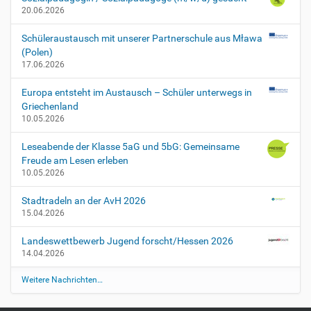
e
20.06.2026
n
2
Schüleraustausch mit unserer Partnerschule aus Mława
0
(Polen)
2
17.06.2026
5
-
Europa entsteht im Austausch – Schüler unterwegs in
1
Griechenland
0
10.05.2026
-
0
Leseabende der Klasse 5aG und 5bG: Gemeinsame
6
Freude am Lesen erleben
T
10.05.2026
0
0
Stadtradeln an der AvH 2026
:
15.04.2026
0
0
Landeswettbewerb Jugend forscht/Hessen 2026
:
14.04.2026
0
Weitere Nachrichten…
0
+
0