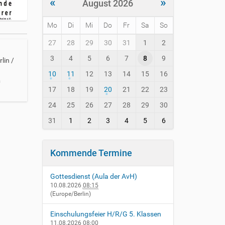
«
»
August 2026
Mo
Di
Mi
Do
Fr
Sa
So
m
27
28
29
30
31
1
2
o
3
4
5
6
7
8
9
n
lin /
t
10
11
12
13
14
15
16
h
n
-
17
18
19
20
21
22
23
8
24
25
26
27
28
29
30
31
1
2
3
4
5
6
Kommende Termine
Gottesdienst (Aula der AvH)
10.08.2026
08:15
(Europe/Berlin)
Einschulungsfeier H/R/G 5. Klassen
11.08.2026
08:00