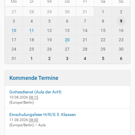
Mo
Di
Mi
Do
Fr
Sa
So
a
m
v
27
28
29
30
31
1
2
o
h
3
4
5
6
7
8
9
n
-
t
i
10
11
12
13
14
15
16
h
n
-
17
18
19
20
21
22
23
-
8
v
24
25
26
27
28
29
30
i
e
31
1
2
3
4
5
6
r
n
h
Kommende Termine
e
i
Gottesdienst (Aula der AvH)
m
10.08.2026
08:15
.
(Europe/Berlin)
d
e
Einschulungsfeier H/R/G 5. Klassen
/
11.08.2026
08:00
e
(Europe/Berlin)
— Aula
v