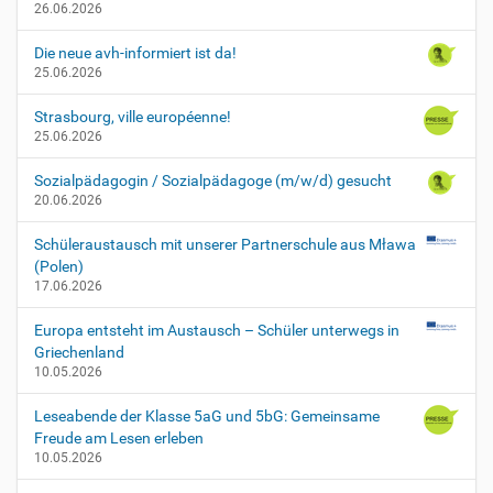
26.06.2026
r
k
Die neue avh-informiert ist da!
a
25.06.2026
u
f
Strasbourg, ville européenne!
-
25.06.2026
i
n
Sozialpädagogin / Sozialpädagoge (m/w/d) gesucht
-
20.06.2026
d
i
Schüleraustausch mit unserer Partnerschule aus Mława
e
(Polen)
s
17.06.2026
e
m
Europa entsteht im Austausch – Schüler unterwegs in
-
Griechenland
j
10.05.2026
a
h
Leseabende der Klasse 5aG und 5bG: Gemeinsame
r
Freude am Lesen erleben
10.05.2026
L
e