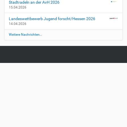
Stadtradeln an der AvH 2026
t
15.04.2026
z
t
Landeswettbewerb Jugend forscht/Hessen 2026
e
14.04.2026
r
T
Weitere Nachrichten…
-
S
h
i
r
t
-
V
e
r
k
a
u
f
i
n