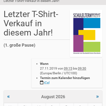
Letzter T-Shirt-Verkauf in diesem Jahr!
Letzter T-Shirt-
Verkauf in
diesem Jahr!
(1. große Pause)
h
t
t
Wann
p
27.11.2019
von
09:15
bis
09:30
s
(Europe/Berlin / UTC100)
:
Termin zum Kalender hinzufügen
/
iCal
/
w
«
»
w
August 2026
w
.