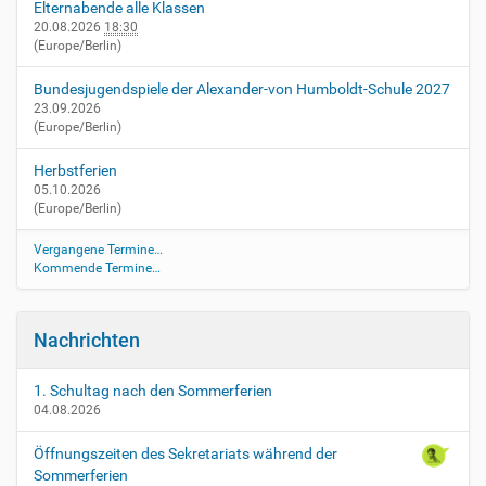
e
Elternabende alle Klassen
n
20.08.2026
18:30
(Europe/Berlin)
t
s
Bundesjugendspiele der Alexander-von Humboldt-Schule 2027
/
23.09.2026
l
(Europe/Berlin)
e
t
Herbstferien
z
05.10.2026
t
(Europe/Berlin)
e
r
Vergangene Termine…
-
Kommende Termine…
t
-
s
Nachrichten
h
i
1. Schultag nach den Sommerferien
r
04.08.2026
t
-
Öffnungszeiten des Sekretariats während der
v
Sommerferien
e