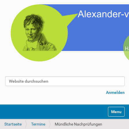
Website durchsuchen
Erweiterte Suche…
Anmelden
Toggle na
Startseite
Termine
Mündliche Nachprüfungen