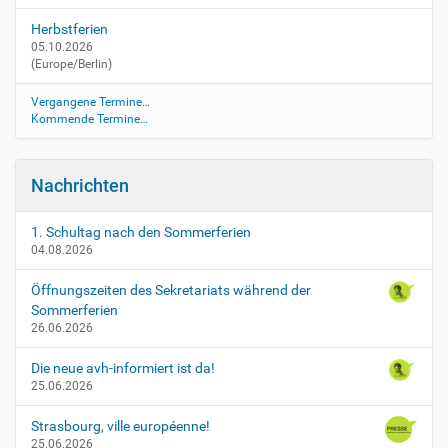
m
Herbstferien
u
05.10.2026
e
(Europe/Berlin)
n
d
Vergangene Termine…
l
Kommende Termine…
i
c
h
Nachrichten
e
-
n
1. Schultag nach den Sommerferien
04.08.2026
a
c
Öffnungszeiten des Sekretariats während der
h
Sommerferien
p
26.06.2026
r
u
Die neue avh-informiert ist da!
e
25.06.2026
f
u
Strasbourg, ville européenne!
n
25.06.2026