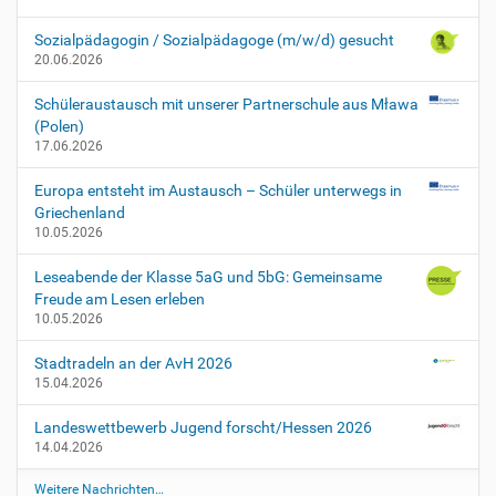
g
e
Sozialpädagogin / Sozialpädagoge (m/w/d) gesucht
n
20.06.2026
M
ü
Schüleraustausch mit unserer Partnerschule aus Mława
n
(Polen)
d
17.06.2026
l
i
Europa entsteht im Austausch – Schüler unterwegs in
c
Griechenland
h
10.05.2026
e
N
Leseabende der Klasse 5aG und 5bG: Gemeinsame
a
Freude am Lesen erleben
c
10.05.2026
h
p
Stadtradeln an der AvH 2026
r
15.04.2026
ü
f
Landeswettbewerb Jugend forscht/Hessen 2026
u
14.04.2026
n
Weitere Nachrichten…
g