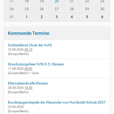
i
-
17
18
19
20
21
22
23
n
8
24
25
26
27
28
29
30
-
v
31
1
2
3
4
5
6
i
e
r
Kommende Termine
n
h
Gottesdienst (Aula der AvH)
e
10.08.2026
08:15
i
(Europe/Berlin)
m
.
Einschulungsfeier H/R/G 5. Klassen
d
11.08.2026
08:00
e
(Europe/Berlin)
— Aula
/
e
Elternabende alle Klassen
v
20.08.2026
18:30
e
(Europe/Berlin)
n
t
Bundesjugendspiele der Alexander-von Humboldt-Schule 2027
s
23.09.2026
(Europe/Berlin)
/