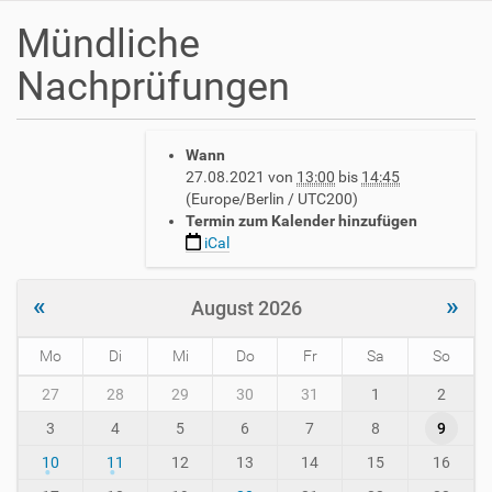
Mündliche
Nachprüfungen
h
Wann
t
27.08.2021
von
13:00
bis
14:45
t
(Europe/Berlin / UTC200)
p
Termin zum Kalender hinzufügen
s
iCal
:
/
/
«
»
August 2026
w
w
Mo
Di
Mi
Do
Fr
Sa
So
w
.
m
27
28
29
30
31
1
2
a
o
v
3
4
5
6
7
8
9
n
h
t
10
11
12
13
14
15
16
-
h