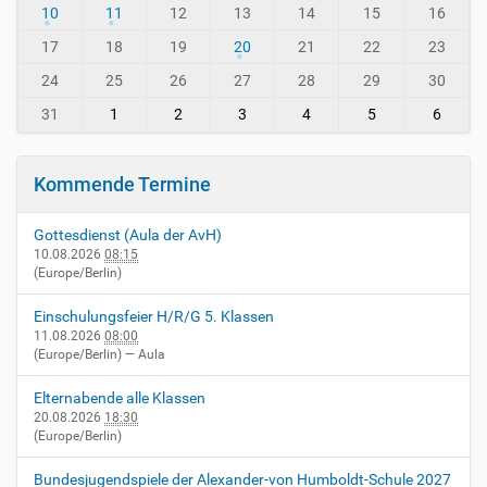
t
10
11
12
13
14
15
16
h
h
-
-
17
18
19
20
21
22
23
i
8
24
25
26
27
28
29
30
n
-
31
1
2
3
4
5
6
v
i
e
Kommende Termine
r
n
Gottesdienst (Aula der AvH)
h
10.08.2026
08:15
e
(Europe/Berlin)
i
m
Einschulungsfeier H/R/G 5. Klassen
.
11.08.2026
08:00
d
(Europe/Berlin)
— Aula
e
/
Elternabende alle Klassen
e
20.08.2026
18:30
v
(Europe/Berlin)
e
n
Bundesjugendspiele der Alexander-von Humboldt-Schule 2027