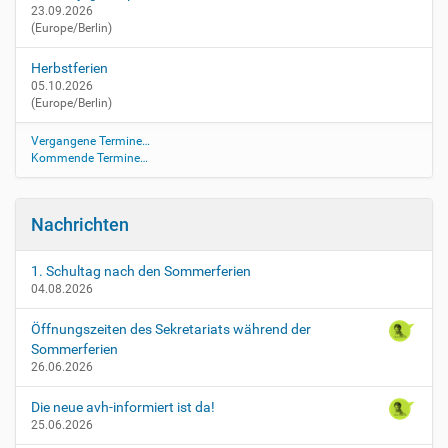
t
23.09.2026
(Europe/Berlin)
s
/
Herbstferien
n
05.10.2026
a
(Europe/Berlin)
c
h
Vergangene Termine…
p
Kommende Termine…
r
u
e
Nachrichten
f
u
n
1. Schultag nach den Sommerferien
04.08.2026
g
e
Öffnungszeiten des Sekretariats während der
n
Sommerferien
-
26.06.2026
p
r
Die neue avh-informiert ist da!
a
25.06.2026
e