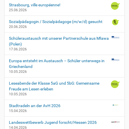
s
Strasbourg, ville européenne!
e
25.06.2026
n
t
Sozialpädagogin / Sozialpädagoge (m/w/d) gesucht
a
20.06.2026
t
i
Schüleraustausch mit unserer Partnerschule aus Mława
o
(Polen)
n
17.06.2026
-
p
Europa entsteht im Austausch – Schüler unterwegs in
r
Griechenland
o
10.05.2026
j
e
Leseabende der Klasse 5aG und 5bG: Gemeinsame
k
Freude am Lesen erleben
t
10.05.2026
p
r
Stadtradeln an der AvH 2026
u
15.04.2026
e
f
Landeswettbewerb Jugend forscht/Hessen 2026
u
14.04.2026