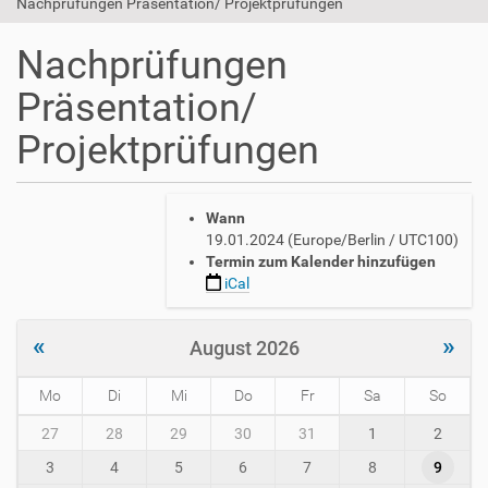
Nachprüfungen Präsentation/ Projektprüfungen
Nachprüfungen
Präsentation/
Projektprüfungen
h
Wann
t
19.01.2024
(Europe/Berlin / UTC100)
t
Termin zum Kalender hinzufügen
p
iCal
s
:
/
«
»
August 2026
/
w
Mo
Di
Mi
Do
Fr
Sa
So
w
w
m
27
28
29
30
31
1
2
.
o
a
3
4
5
6
7
8
9
n
v