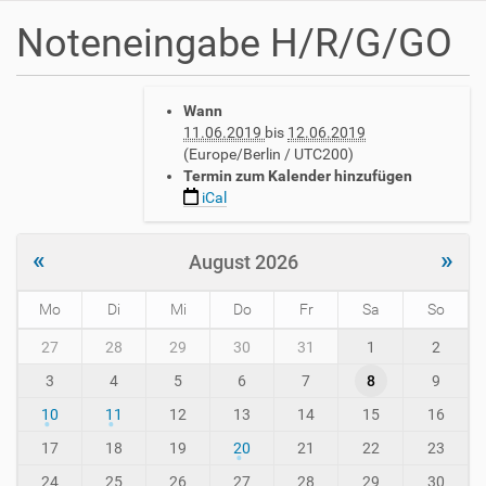
Noteneingabe H/R/G/GO
h
Wann
t
11.06.2019
bis
12.06.2019
t
(Europe/Berlin / UTC200)
p
Termin zum Kalender hinzufügen
s
iCal
:
/
/
«
»
August 2026
w
w
Mo
Di
Mi
Do
Fr
Sa
So
w
.
m
27
28
29
30
31
1
2
a
o
v
3
4
5
6
7
8
9
n
h
t
10
11
12
13
14
15
16
-
h
i
-
17
18
19
20
21
22
23
n
8
24
25
26
27
28
29
30