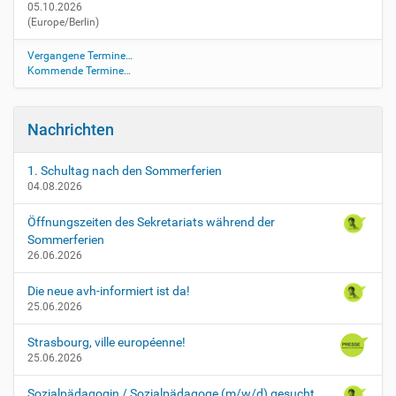
05.10.2026
t
(Europe/Berlin)
e
n
Vergangene Termine…
e
Kommende Termine…
i
n
g
Nachrichten
a
b
e
1. Schultag nach den Sommerferien
04.08.2026
-
h
Öffnungszeiten des Sekretariats während der
-
Sommerferien
r
26.06.2026
-
g
Die neue avh-informiert ist da!
-
25.06.2026
g
o
Strasbourg, ville européenne!
N
25.06.2026
o
t
Sozialpädagogin / Sozialpädagoge (m/w/d) gesucht