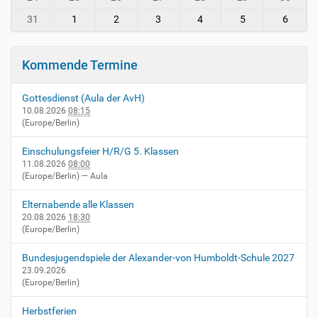
-
v
31
1
2
3
4
5
6
i
e
r
Kommende Termine
n
h
Gottesdienst (Aula der AvH)
e
10.08.2026
08:15
i
(Europe/Berlin)
m
.
Einschulungsfeier H/R/G 5. Klassen
d
11.08.2026
08:00
e
(Europe/Berlin)
— Aula
/
e
Elternabende alle Klassen
v
20.08.2026
18:30
e
(Europe/Berlin)
n
t
Bundesjugendspiele der Alexander-von Humboldt-Schule 2027
s
23.09.2026
(Europe/Berlin)
/
n
Herbstferien
o