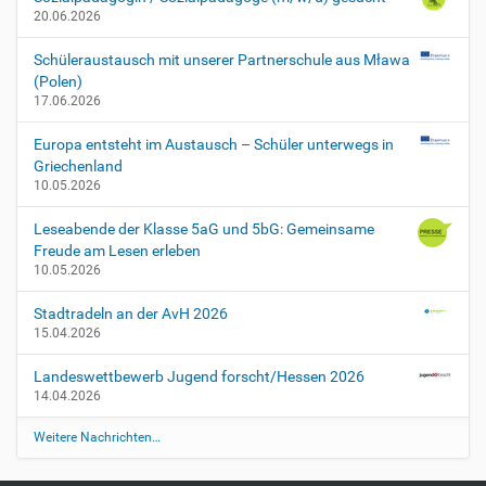
e
20.06.2026
n
e
Schüleraustausch mit unserer Partnerschule aus Mława
i
(Polen)
n
17.06.2026
g
a
Europa entsteht im Austausch – Schüler unterwegs in
b
Griechenland
e
10.05.2026
H
/
Leseabende der Klasse 5aG und 5bG: Gemeinsame
R
Freude am Lesen erleben
/
10.05.2026
G
/
Stadtradeln an der AvH 2026
G
15.04.2026
O
2
Landeswettbewerb Jugend forscht/Hessen 2026
0
14.04.2026
1
Weitere Nachrichten…
9
-
0