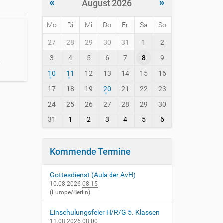
«
»
August 2026
Mo
Di
Mi
Do
Fr
Sa
So
m
27
28
29
30
31
1
2
o
3
4
5
6
7
8
9
n
n
t
10
11
12
13
14
15
16
h
-
17
18
19
20
21
22
23
8
24
25
26
27
28
29
30
31
1
2
3
4
5
6
Kommende Termine
Gottesdienst (Aula der AvH)
10.08.2026
08:15
(Europe/Berlin)
Einschulungsfeier H/R/G 5. Klassen
11.08.2026
08:00