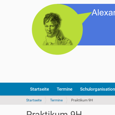
Startseite
Termine
Schulorganisation
S
Startseite
Termine
Praktikum 9H
i
e
Praktikum 9H