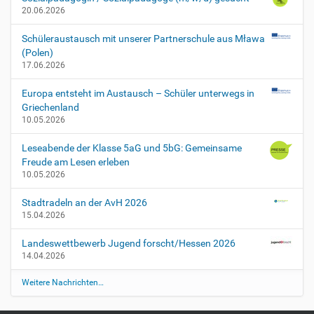
1
20.06.2026
9
-
Schüleraustausch mit unserer Partnerschule aus Mława
0
(Polen)
6
17.06.2026
-
2
Europa entsteht im Austausch – Schüler unterwegs in
4
Griechenland
T
10.05.2026
0
0
Leseabende der Klasse 5aG und 5bG: Gemeinsame
:
Freude am Lesen erleben
0
10.05.2026
0
:
Stadtradeln an der AvH 2026
0
15.04.2026
0
+
Landeswettbewerb Jugend forscht/Hessen 2026
0
14.04.2026
2
Weitere Nachrichten…
:
0
0