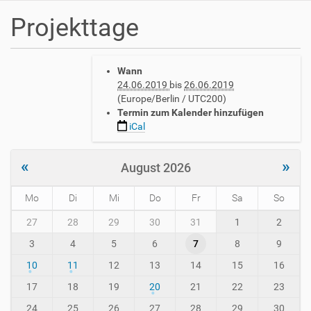
Projekttage
h
Wann
t
24.06.2019
bis
26.06.2019
t
(Europe/Berlin / UTC200)
p
Termin zum Kalender hinzufügen
s
iCal
:
/
/
«
»
August 2026
w
w
Mo
Di
Mi
Do
Fr
Sa
So
w
.
m
27
28
29
30
31
1
2
a
o
v
3
4
5
6
7
8
9
n
h
t
10
11
12
13
14
15
16
-
h
i
-
17
18
19
20
21
22
23
n
8
24
25
26
27
28
29
30