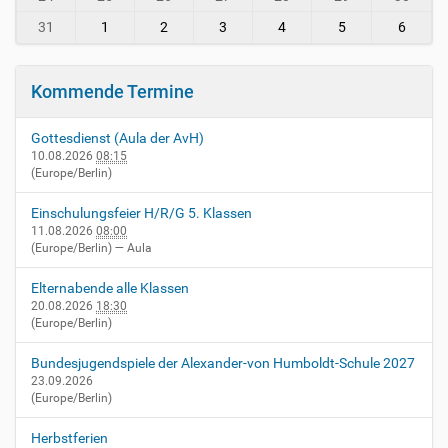
-
v
31
1
2
3
4
5
6
i
e
r
Kommende Termine
n
h
Gottesdienst (Aula der AvH)
e
10.08.2026
08:15
i
(Europe/Berlin)
m
.
Einschulungsfeier H/R/G 5. Klassen
d
11.08.2026
08:00
e
(Europe/Berlin)
— Aula
/
e
Elternabende alle Klassen
v
20.08.2026
18:30
e
(Europe/Berlin)
n
t
Bundesjugendspiele der Alexander-von Humboldt-Schule 2027
s
23.09.2026
(Europe/Berlin)
/
p
Herbstferien
r