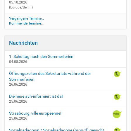
05.10.2026
o
(Europe/Berlin)
j
e
Vergangene Termine…
k
Kommende Termine…
t
t
a
Nachrichten
g
e
P
1. Schultag nach den Sommerferien
04.08.2026
r
o
Öffnungszeiten des Sekretariats während der
j
Sommerferien
e
26.06.2026
k
t
Die neue avh-informiert ist da!
t
25.06.2026
a
g
Strasbourg, ville européenne!
e
25.06.2026
2
0
Sozialpädagogin / Sozialpädagoge (m/w/d) gesucht