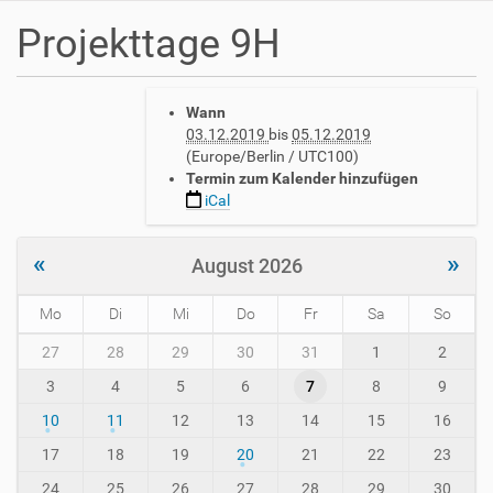
Projekttage 9H
h
Wann
t
03.12.2019
bis
05.12.2019
t
(Europe/Berlin / UTC100)
p
Termin zum Kalender hinzufügen
s
iCal
:
/
/
«
»
August 2026
w
w
Mo
Di
Mi
Do
Fr
Sa
So
w
.
m
27
28
29
30
31
1
2
a
o
v
3
4
5
6
7
8
9
n
h
t
10
11
12
13
14
15
16
-
h
i
-
17
18
19
20
21
22
23
n
8
24
25
26
27
28
29
30