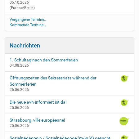
05.10.2026
o
(Europe/Berlin)
j
e
Vergangene Termine…
k
Kommende Termine…
t
t
a
Nachrichten
g
e
-
1. Schultag nach den Sommerferien
04.08.2026
9
h
Öffnungszeiten des Sekretariats während der
-
Sommerferien
1
26.06.2026
P
r
Die neue avh-informiert ist da!
o
25.06.2026
j
e
Strasbourg, ville européenne!
k
25.06.2026
t
t
Sozialpädagogin / Sozialpädagoge (m/w/d) gesucht