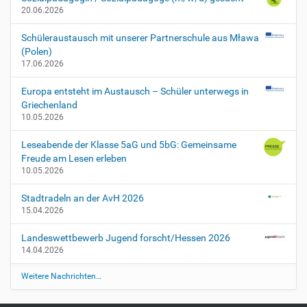
a
20.06.2026
g
e
Schüleraustausch mit unserer Partnerschule aus Mława
9
(Polen)
H
17.06.2026
2
0
Europa entsteht im Austausch – Schüler unterwegs in
1
Griechenland
9
10.05.2026
-
1
Leseabende der Klasse 5aG und 5bG: Gemeinsame
2
Freude am Lesen erleben
-
10.05.2026
0
3
Stadtradeln an der AvH 2026
T
15.04.2026
0
0
Landeswettbewerb Jugend forscht/Hessen 2026
:
14.04.2026
0
Weitere Nachrichten…
0
:
0