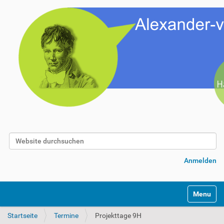
Website durchsuchen
Erweiterte Suche…
Anmelden
Toggle na
Startseite
Termine
Projekttage 9H