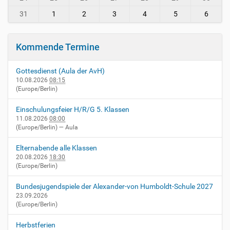
-
v
31
1
2
3
4
5
6
i
e
r
Kommende Termine
n
h
Gottesdienst (Aula der AvH)
e
10.08.2026
08:15
i
(Europe/Berlin)
m
.
Einschulungsfeier H/R/G 5. Klassen
d
11.08.2026
08:00
e
(Europe/Berlin)
— Aula
/
e
Elternabende alle Klassen
v
20.08.2026
18:30
e
(Europe/Berlin)
n
t
Bundesjugendspiele der Alexander-von Humboldt-Schule 2027
s
23.09.2026
(Europe/Berlin)
/
p
Herbstferien
r