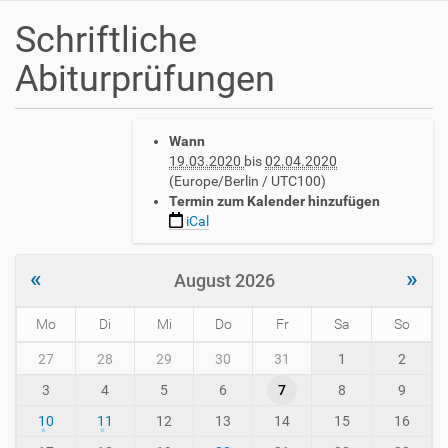
Schriftliche
Abiturprüfungen
h
Wann
t
19.03.2020
bis
02.04.2020
t
(Europe/Berlin / UTC100)
p
Termin zum Kalender hinzufügen
s
iCal
:
/
/
«
»
August 2026
w
w
Mo
Di
Mi
Do
Fr
Sa
So
w
.
m
27
28
29
30
31
1
2
a
o
v
3
4
5
6
7
8
9
n
h
t
10
11
12
13
14
15
16
-
h