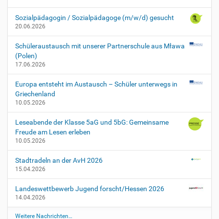
e
f
Sozialpädagogin / Sozialpädagoge (m/w/d) gesucht
u
20.06.2026
n
g
Schüleraustausch mit unserer Partnerschule aus Mława
e
(Polen)
n
17.06.2026
S
c
Europa entsteht im Austausch – Schüler unterwegs in
h
Griechenland
r
10.05.2026
i
f
Leseabende der Klasse 5aG und 5bG: Gemeinsame
t
Freude am Lesen erleben
l
10.05.2026
i
c
Stadtradeln an der AvH 2026
h
15.04.2026
e
A
Landeswettbewerb Jugend forscht/Hessen 2026
b
14.04.2026
i
Weitere Nachrichten…
t