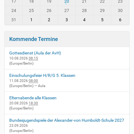
i
-
17
18
19
20
21
22
23
n
8
24
25
26
27
28
29
30
-
v
31
1
2
3
4
5
6
i
e
r
Kommende Termine
n
h
Gottesdienst (Aula der AvH)
e
10.08.2026
08:15
i
(Europe/Berlin)
m
.
Einschulungsfeier H/R/G 5. Klassen
d
11.08.2026
08:00
e
(Europe/Berlin)
— Aula
/
e
Elternabende alle Klassen
v
20.08.2026
18:30
e
(Europe/Berlin)
n
t
Bundesjugendspiele der Alexander-von Humboldt-Schule 2027
s
23.09.2026
(Europe/Berlin)
/