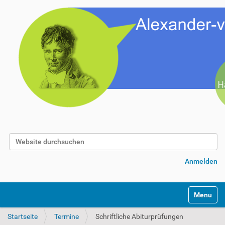
Website durchsuchen
Erweiterte Suche…
Anmelden
Toggle na
Startseite
Termine
Schriftliche Abiturprüfungen