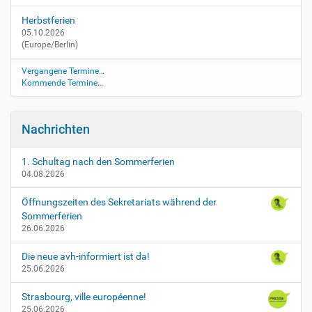
s
Herbstferien
c
05.10.2026
h
(Europe/Berlin)
r
i
Vergangene Termine…
f
Kommende Termine…
t
l
i
Nachrichten
c
h
e
1. Schultag nach den Sommerferien
04.08.2026
-
a
Öffnungszeiten des Sekretariats während der
b
Sommerferien
i
26.06.2026
t
u
Die neue avh-informiert ist da!
r
25.06.2026
p
r
Strasbourg, ville européenne!
u
25.06.2026