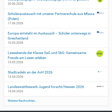
a
20.06.2026
f
2
Schüleraustausch mit unserer Partnerschule aus Mława
0
(Polen)
1
17.06.2026
9
-
Europa entsteht im Austausch – Schüler unterwegs in
0
Griechenland
8
10.05.2026
-
2
Leseabende der Klasse 5aG und 5bG: Gemeinsame
6
Freude am Lesen erleben
T
10.05.2026
0
0
Stadtradeln an der AvH 2026
:
15.04.2026
0
0
Landeswettbewerb Jugend forscht/Hessen 2026
:
14.04.2026
0
Weitere Nachrichten…
0
+
0