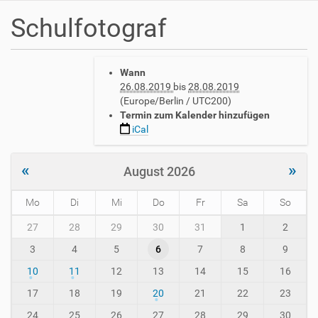
Schulfotograf
h
Wann
t
26.08.2019
bis
28.08.2019
t
(Europe/Berlin / UTC200)
p
Termin zum Kalender hinzufügen
s
iCal
:
/
/
«
»
August 2026
w
w
Mo
Di
Mi
Do
Fr
Sa
So
w
.
m
27
28
29
30
31
1
2
a
o
v
3
4
5
6
7
8
9
n
h
t
10
11
12
13
14
15
16
-
h
i
-
17
18
19
20
21
22
23
n
8
24
25
26
27
28
29
30