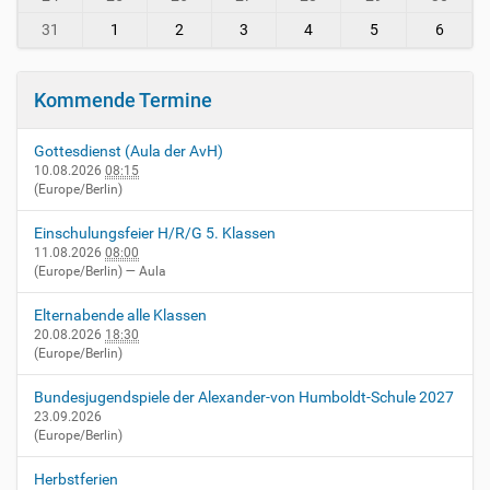
-
v
31
1
2
3
4
5
6
i
e
r
Kommende Termine
n
h
Gottesdienst (Aula der AvH)
e
10.08.2026
08:15
i
(Europe/Berlin)
m
.
Einschulungsfeier H/R/G 5. Klassen
d
11.08.2026
08:00
e
(Europe/Berlin)
— Aula
/
e
Elternabende alle Klassen
v
20.08.2026
18:30
e
(Europe/Berlin)
n
t
Bundesjugendspiele der Alexander-von Humboldt-Schule 2027
s
23.09.2026
(Europe/Berlin)
/
s
Herbstferien
c