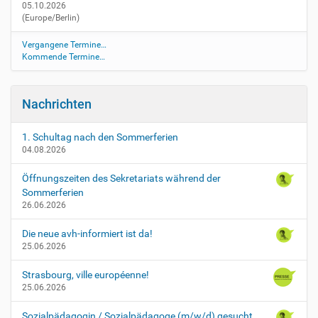
05.10.2026
h
(Europe/Berlin)
u
l
Vergangene Termine…
f
Kommende Termine…
o
t
o
Nachrichten
g
r
a
1. Schultag nach den Sommerferien
04.08.2026
f
S
Öffnungszeiten des Sekretariats während der
c
Sommerferien
h
26.06.2026
u
l
Die neue avh-informiert ist da!
f
25.06.2026
o
t
Strasbourg, ville européenne!
o
25.06.2026
g
r
Sozialpädagogin / Sozialpädagoge (m/w/d) gesucht