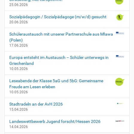
-
25.06.2026
p
o
Sozialpädagogin / Sozialpädagoge (m/w/d) gesucht
l
20.06.2026
i
z
Schüleraustausch mit unserer Partnerschule aus Mława
e
(Polen)
i
17.06.2026
-
v
Europa entsteht im Austausch – Schüler unterwegs in
i
Griechenland
e
10.05.2026
r
n
Leseabende der Klasse 5aG und 5bG: Gemeinsame
h
Freude am Lesen erleben
e
10.05.2026
i
m
Stadtradeln an der AvH 2026
-
15.04.2026
2
S
Landeswettbewerb Jugend forscht/Hessen 2026
c
14.04.2026
h