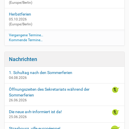
(Europe/Berlin)
/
s
Herbstferien
c
05.10.2026
h
(Europe/Berlin)
u
l
Vergangene Termine…
s
Kommende Termine…
p
r
e
Nachrichten
c
h
s
1. Schultag nach den Sommerferien
04.08.2026
t
u
Öffnungszeiten des Sekretariats während der
n
Sommerferien
d
26.06.2026
e
-
Die neue avh-informiert ist da!
d
25.06.2026
e
r
Strasbourg, ville européenne!