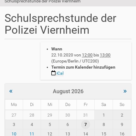
Schulsprechstunde der Polizei Viernheim
Schulsprechstunde der
Polizei Viernheim
h
Wann
t
22.10.2020
von
12:00
bis
13:00
t
(Europe/Berlin / UTC200)
p
Termin zum Kalender hinzufügen
s
iCal
:
/
/
«
»
August 2026
w
w
Mo
Di
Mi
Do
Fr
Sa
So
w
.
m
27
28
29
30
31
1
2
a
o
v
3
4
5
6
7
8
9
n
h
t
10
11
12
13
14
15
16