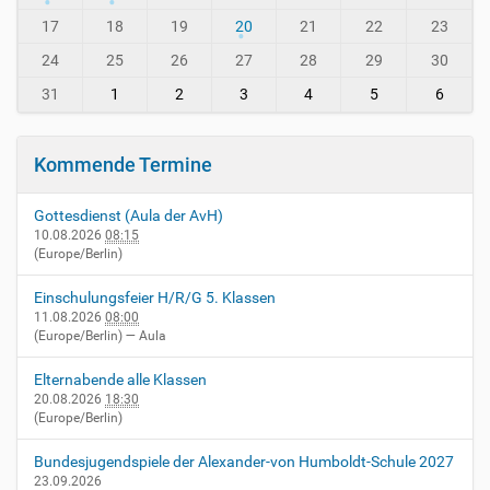
-
h
i
-
17
18
19
20
21
22
23
n
8
24
25
26
27
28
29
30
-
v
31
1
2
3
4
5
6
i
e
r
Kommende Termine
n
h
Gottesdienst (Aula der AvH)
e
10.08.2026
08:15
i
(Europe/Berlin)
m
.
Einschulungsfeier H/R/G 5. Klassen
d
11.08.2026
08:00
e
(Europe/Berlin)
— Aula
/
e
Elternabende alle Klassen
v
20.08.2026
18:30
e
(Europe/Berlin)
n
t
Bundesjugendspiele der Alexander-von Humboldt-Schule 2027
s
23.09.2026