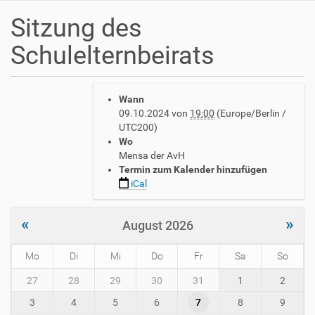
Sitzung des
Schulelternbeirats
h
Wann
t
09.10.2024
von
19:00
(Europe/Berlin /
t
UTC200)
p
Wo
s
Mensa der AvH
:
Termin zum Kalender hinzufügen
/
iCal
/
w
w
«
»
August 2026
w
.
Mo
Di
Mi
Do
Fr
Sa
So
a
v
m
27
28
29
30
31
1
2
h
o
-
3
4
5
6
7
8
9
n