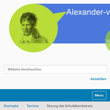
Website durchsuchen
Erweiterte Suche…
Anmelden
Toggle na
Startseite
Termine
Sitzung des Schulelternbeirats