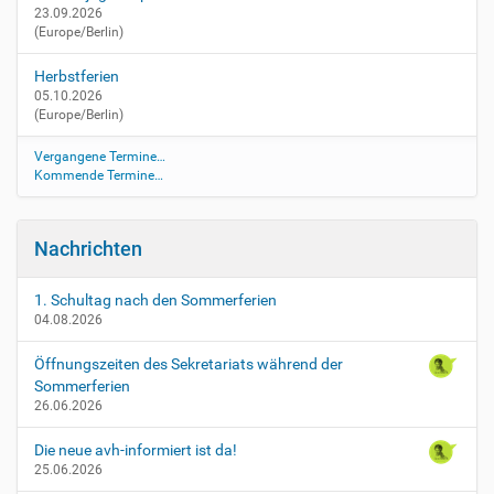
s
23.09.2026
(Europe/Berlin)
i
t
Herbstferien
z
05.10.2026
u
(Europe/Berlin)
n
g
Vergangene Termine…
-
Kommende Termine…
d
e
s
Nachrichten
-
s
c
1. Schultag nach den Sommerferien
04.08.2026
h
u
Öffnungszeiten des Sekretariats während der
l
Sommerferien
e
26.06.2026
l
t
Die neue avh-informiert ist da!
e
25.06.2026
r