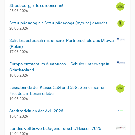
n
Strasbourg, ville européenne!
b
25.06.2026
e
i
Sozialpädagogin / Sozialpädagoge (m/w/d) gesucht
r
20.06.2026
a
t
Schüleraustausch mit unserer Partnerschule aus Mława
s
(Polen)
S
17.06.2026
i
t
Europa entsteht im Austausch – Schüler unterwegs in
z
Griechenland
u
10.05.2026
n
g
Leseabende der Klasse 5aG und 5bG: Gemeinsame
d
Freude am Lesen erleben
e
10.05.2026
s
S
Stadtradeln an der AvH 2026
c
15.04.2026
h
u
Landeswettbewerb Jugend forscht/Hessen 2026
l
14.04.2026