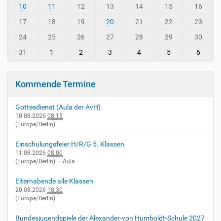
i
t
10
11
12
13
14
15
16
n
h
-
-
17
18
19
20
21
22
23
v
8
24
25
26
27
28
29
30
i
e
31
1
2
3
4
5
6
r
n
h
Kommende Termine
e
i
Gottesdienst (Aula der AvH)
m
10.08.2026
08:15
.
(Europe/Berlin)
d
e
Einschulungsfeier H/R/G 5. Klassen
/
11.08.2026
08:00
e
(Europe/Berlin)
— Aula
v
e
Elternabende alle Klassen
n
20.08.2026
18:30
t
(Europe/Berlin)
s
/
Bundesjugendspiele der Alexander-von Humboldt-Schule 2027