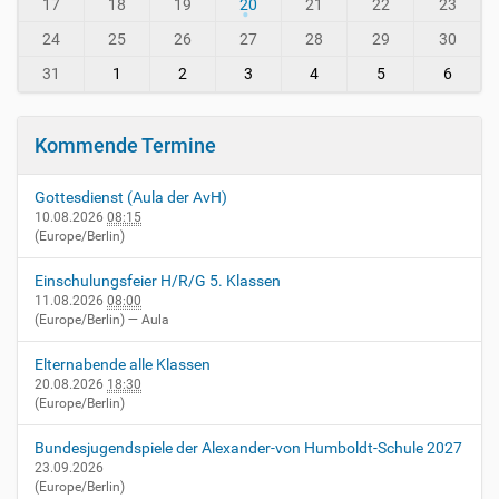
-
-
17
18
19
20
21
22
23
i
8
24
25
26
27
28
29
30
n
-
31
1
2
3
4
5
6
v
i
e
Kommende Termine
r
n
Gottesdienst (Aula der AvH)
h
10.08.2026
08:15
e
(Europe/Berlin)
i
m
Einschulungsfeier H/R/G 5. Klassen
.
11.08.2026
08:00
d
(Europe/Berlin)
— Aula
e
/
Elternabende alle Klassen
e
20.08.2026
18:30
v
(Europe/Berlin)
e
n
Bundesjugendspiele der Alexander-von Humboldt-Schule 2027
t
23.09.2026
(Europe/Berlin)
s