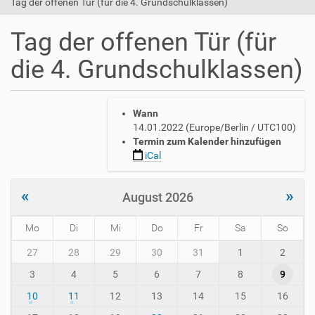
Tag der offenen Tür (für die 4. Grundschulklassen)
Tag der offenen Tür (für
die 4. Grundschulklassen)
h
Wann
t
14.01.2022
(Europe/Berlin / UTC100)
t
Termin zum Kalender hinzufügen
p
iCal
s
:
/
«
»
August 2026
/
w
Mo
Di
Mi
Do
Fr
Sa
So
w
w
m
27
28
29
30
31
1
2
.
o
a
3
4
5
6
7
8
9
n
v
t
10
11
12
13
14
15
16
h
h