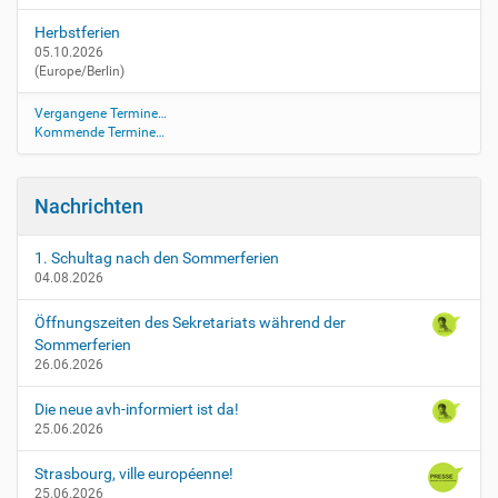
/
Herbstferien
t
05.10.2026
a
(Europe/Berlin)
g
-
Vergangene Termine…
d
Kommende Termine…
e
r
-
Nachrichten
o
f
f
1. Schultag nach den Sommerferien
04.08.2026
e
n
Öffnungszeiten des Sekretariats während der
e
Sommerferien
n
26.06.2026
-
t
Die neue avh-informiert ist da!
u
25.06.2026
e
r
Strasbourg, ville européenne!
-
25.06.2026