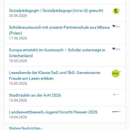
1
T
Sozialpädagogin / Sozialpädagoge (m/w/d) gesucht
a
20.06.2026
g
d
Schüleraustausch mit unserer Partnerschule aus Mława
e
(Polen)
r
17.06.2026
o
f
Europa entsteht im Austausch – Schüler unterwegs in
f
Griechenland
e
10.05.2026
n
e
Leseabende der Klasse 5aG und 5bG: Gemeinsame
n
Freude am Lesen erleben
T
10.05.2026
ü
r
Stadtradeln an der AvH 2026
(
15.04.2026
f
ü
Landeswettbewerb Jugend forscht/Hessen 2026
r
14.04.2026
d
Weitere Nachrichten…
i