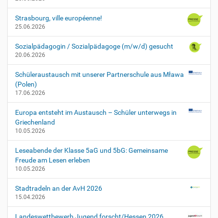
r
-
Strasbourg, ville européenne!
f
25.06.2026
u
e
Sozialpädagogin / Sozialpädagoge (m/w/d) gesucht
r
20.06.2026
-
e
Schüleraustausch mit unserer Partnerschule aus Mława
l
(Polen)
t
17.06.2026
e
r
Europa entsteht im Austausch – Schüler unterwegs in
n
Griechenland
-
10.05.2026
u
n
Leseabende der Klasse 5aG und 5bG: Gemeinsame
d
Freude am Lesen erleben
-
10.05.2026
k
i
Stadtradeln an der AvH 2026
n
15.04.2026
d
e
Landeswettbewerb Jugend forscht/Hessen 2026