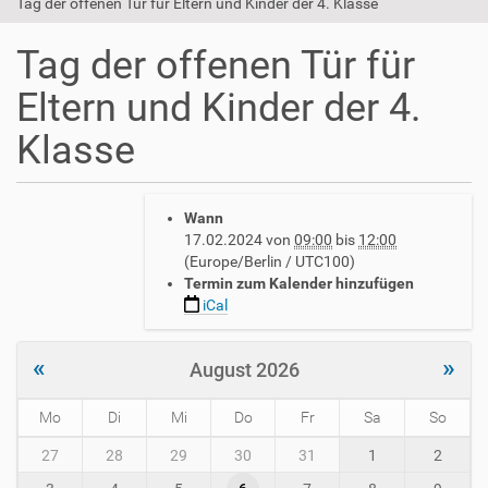
Tag der offenen Tür für Eltern und Kinder der 4. Klasse
Tag der offenen Tür für
Eltern und Kinder der 4.
Klasse
h
Wann
t
17.02.2024
von
09:00
bis
12:00
t
(Europe/Berlin / UTC100)
p
Termin zum Kalender hinzufügen
s
iCal
:
/
/
«
»
August 2026
w
w
Mo
Di
Mi
Do
Fr
Sa
So
w
.
m
27
28
29
30
31
1
2
a
o
v