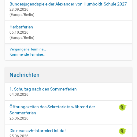
t
Bundesjugendspiele der Alexander-von Humboldt-Schule 2027
s
23.09.2026
(Europe/Berlin)
/
t
Herbstferien
a
05.10.2026
g
(Europe/Berlin)
-
d
Vergangene Termine…
e
Kommende Termine…
r
-
o
Nachrichten
f
f
e
1. Schultag nach den Sommerferien
04.08.2026
n
e
Öffnungszeiten des Sekretariats während der
n
Sommerferien
-
26.06.2026
t
u
Die neue avh-informiert ist da!
e
25.06.2026