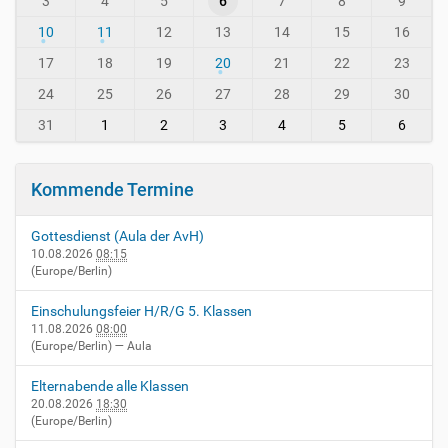
3
4
5
6
7
8
9
n
h
t
10
11
12
13
14
15
16
-
h
i
-
17
18
19
20
21
22
23
n
8
24
25
26
27
28
29
30
-
v
31
1
2
3
4
5
6
i
e
r
Kommende Termine
n
h
Gottesdienst (Aula der AvH)
e
10.08.2026
08:15
i
(Europe/Berlin)
m
.
Einschulungsfeier H/R/G 5. Klassen
d
11.08.2026
08:00
e
(Europe/Berlin)
— Aula
/
e
Elternabende alle Klassen
v
20.08.2026
18:30
e
(Europe/Berlin)
n