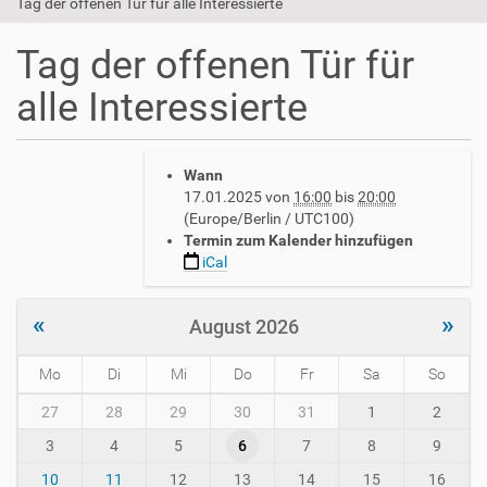
Tag der offenen Tür für alle Interessierte
Tag der offenen Tür für
alle Interessierte
h
Wann
t
17.01.2025
von
16:00
bis
20:00
t
(Europe/Berlin / UTC100)
p
Termin zum Kalender hinzufügen
s
iCal
:
/
/
«
»
August 2026
w
w
Mo
Di
Mi
Do
Fr
Sa
So
w
.
m
27
28
29
30
31
1
2
a
o
v
3
4
5
6
7
8
9
n
h
t
10
11
12
13
14
15
16