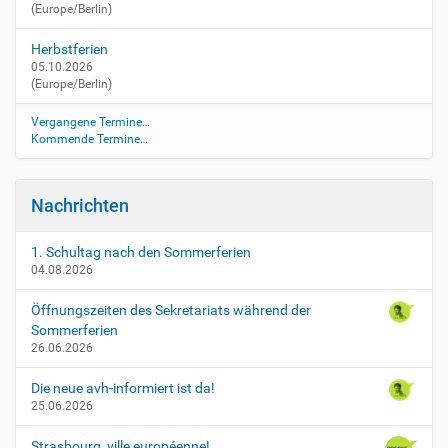
(Europe/Berlin)
/
t
Herbstferien
a
05.10.2026
g
(Europe/Berlin)
-
d
Vergangene Termine…
e
Kommende Termine…
r
-
o
Nachrichten
f
f
e
1. Schultag nach den Sommerferien
04.08.2026
n
e
Öffnungszeiten des Sekretariats während der
n
Sommerferien
-
26.06.2026
t
u
Die neue avh-informiert ist da!
e
25.06.2026
r
-
Strasbourg, ville européenne!