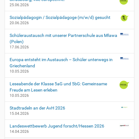
f
25.06.2026
u
e
Sozialpädagogin / Sozialpädagoge (m/w/d) gesucht
r
20.06.2026
-
e
Schüleraustausch mit unserer Partnerschule aus Mława
l
(Polen)
t
17.06.2026
e
r
Europa entsteht im Austausch – Schüler unterwegs in
n
Griechenland
-
10.05.2026
u
n
Leseabende der Klasse 5aG und 5bG: Gemeinsame
d
Freude am Lesen erleben
-
10.05.2026
k
i
Stadtradeln an der AvH 2026
n
15.04.2026
d
e
Landeswettbewerb Jugend forscht/Hessen 2026
r
14.04.2026
-