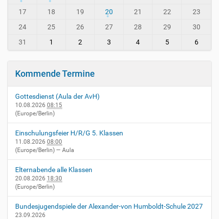
-
h
i
-
17
18
19
20
21
22
23
n
8
24
25
26
27
28
29
30
-
v
31
1
2
3
4
5
6
i
e
r
Kommende Termine
n
h
Gottesdienst (Aula der AvH)
e
10.08.2026
08:15
i
(Europe/Berlin)
m
.
Einschulungsfeier H/R/G 5. Klassen
d
11.08.2026
08:00
e
(Europe/Berlin)
— Aula
/
e
Elternabende alle Klassen
v
20.08.2026
18:30
e
(Europe/Berlin)
n
t
Bundesjugendspiele der Alexander-von Humboldt-Schule 2027
s
23.09.2026