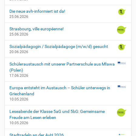
f
e
Die neue avh-informiert ist da!
i
25.06.2026
e
r
Strasbourg, ville européenne!
-
25.06.2026
f
r
Sozialpädagogin / Sozialpädagoge (m/w/d) gesucht
-
20.06.2026
k
o
Schüleraustausch mit unserer Partnerschule aus Mława
h
(Polen)
l
17.06.2026
-
d
Europa entsteht im Austausch – Schüler unterwegs in
e
Griechenland
r
10.05.2026
-
u
Leseabende der Klasse 5aG und 5bG: Gemeinsame
n
Freude am Lesen erleben
t
10.05.2026
e
r
Stadtradeln an der AvH 2026