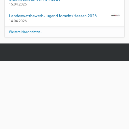
r
15.04.2026
i
c
Landeswettbewerb Jugend forscht/Hessen 2026
h
14.04.2026
t
Weitere Nachrichten…
-
e
n
d
e
t
-
u
m
-
1
0
-
2
0
-
u