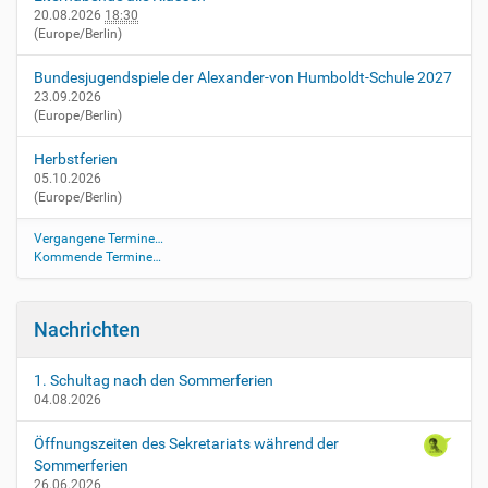
e
20.08.2026
18:30
v
(Europe/Berlin)
e
n
Bundesjugendspiele der Alexander-von Humboldt-Schule 2027
t
23.09.2026
(Europe/Berlin)
s
/
Herbstferien
v
05.10.2026
e
(Europe/Berlin)
r
a
Vergangene Termine…
b
Kommende Termine…
s
c
h
Nachrichten
i
e
d
1. Schultag nach den Sommerferien
04.08.2026
u
n
Öffnungszeiten des Sekretariats während der
g
Sommerferien
s
26.06.2026