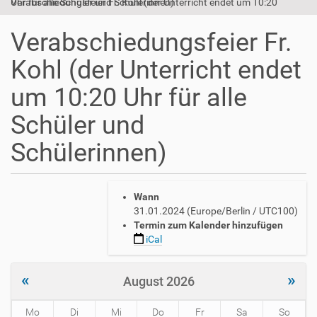
Verabschiedungsfeier Fr. Kohl (der Unterricht endet um 10:20 Uhr für alle Schüler und Schülerinnen)
Verabschiedungsfeier Fr.
Kohl (der Unterricht endet
um 10:20 Uhr für alle
Schüler und
Schülerinnen)
h
Wann
t
31.01.2024
(Europe/Berlin / UTC100)
t
Termin zum Kalender hinzufügen
p
iCal
s
:
/
«
»
August 2026
/
w
Mo
Di
Mi
Do
Fr
Sa
So
w