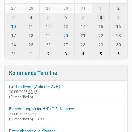
w
m
27
28
29
30
31
1
2
.
o
a
3
4
5
6
7
8
9
n
v
t
10
11
12
13
14
15
16
h
h
-
-
17
18
19
20
21
22
23
i
8
24
25
26
27
28
29
30
n
-
31
1
2
3
4
5
6
v
i
e
Kommende Termine
r
n
Gottesdienst (Aula der AvH)
h
10.08.2026
08:15
e
(Europe/Berlin)
i
m
Einschulungsfeier H/R/G 5. Klassen
.
11.08.2026
08:00
d
(Europe/Berlin)
— Aula
e
/
Elternabende alle Klassen