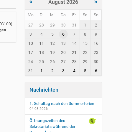
«
»
August 2026
Mo
Di
Mi
Do
Fr
Sa
So
m
UTC100)
27
28
29
30
31
1
2
o
gen
3
4
5
6
7
8
9
n
t
10
11
12
13
14
15
16
h
-
17
18
19
20
21
22
23
8
24
25
26
27
28
29
30
31
1
2
3
4
5
6
Nachrichten
1. Schultag nach den Sommerferien
04.08.2026
Öffnungszeiten des
Sekretariats während der