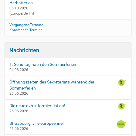
Herbstferien
v
05.10.2026
o
(Europe/Berlin)
e
l
Vergangene Termine…
k
Kommende Termine…
e
r
b
Nachrichten
a
l
l
1. Schultag nach den Sommerferien
04.08.2026
t
u
Öffnungszeiten des Sekretariats während der
r
Sommerferien
n
26.06.2026
i
e
Die neue avh-informiert ist da!
r
25.06.2026
-
k
Strasbourg, ville européenne!
l
25.06.2026
a