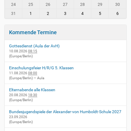
i
8
24
25
26
27
28
29
30
n
-
31
1
2
3
4
5
6
v
i
e
Kommende Termine
r
n
Gottesdienst (Aula der AvH)
h
10.08.2026
08:15
e
(Europe/Berlin)
i
m
Einschulungsfeier H/R/G 5. Klassen
.
11.08.2026
08:00
d
(Europe/Berlin)
— Aula
e
/
Elternabende alle Klassen
e
20.08.2026
18:30
v
(Europe/Berlin)
e
n
Bundesjugendspiele der Alexander-von Humboldt-Schule 2027
t
23.09.2026
(Europe/Berlin)
s
/