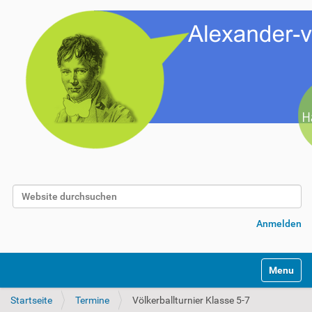
Website durchsuchen
Erweiterte Suche…
Anmelden
Toggle na
Startseite
Termine
Völkerballturnier Klasse 5-7