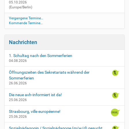
05.10.2026
k
(Europe/Berlin)
o
m
Vergangene Termine…
p
Kommende Termine…
o
7
-
Nachrichten
8
r
-
1. Schultag nach den Sommerferien
04.08.2026
t
e
Öffnungszeiten des Sekretariats während der
i
Sommerferien
l
26.06.2026
-
1
Die neue avh-informiert ist da!
K
25.06.2026
o
m
Strasbourg, ville européenne!
p
25.06.2026
o
7
Sozialpädagogin / Sozialpädagoge (m/w/d) gesucht