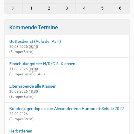
-
v
31
1
2
3
4
5
6
i
e
r
Kommende Termine
n
h
Gottesdienst (Aula der AvH)
e
10.08.2026
08:15
i
(Europe/Berlin)
m
.
Einschulungsfeier H/R/G 5. Klassen
d
11.08.2026
08:00
e
(Europe/Berlin)
— Aula
/
e
Elternabende alle Klassen
v
20.08.2026
18:30
e
(Europe/Berlin)
n
t
Bundesjugendspiele der Alexander-von Humboldt-Schule 2027
s
23.09.2026
(Europe/Berlin)
/
x
Herbstferien
-