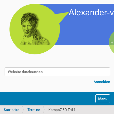
Website durchsuchen
Erweiterte Suche…
Anmelden
Toggle na
Startseite
Termine
Kompo7 8R Teil 1