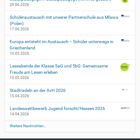
8
20.06.2026
R
T
Schüleraustausch mit unserer Partnerschule aus Mława
e
(Polen)
i
17.06.2026
l
1
Europa entsteht im Austausch – Schüler unterwegs in
2
Griechenland
0
10.05.2026
2
4
Leseabende der Klasse 5aG und 5bG: Gemeinsame
-
Freude am Lesen erleben
0
10.05.2026
9
-
Stadtradeln an der AvH 2026
3
15.04.2026
0
T
Landeswettbewerb Jugend forscht/Hessen 2026
0
14.04.2026
0
Weitere Nachrichten…
:
0
0