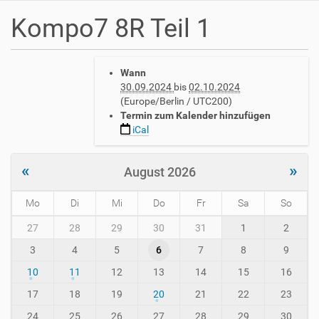
Kompo7 8R Teil 1
h
Wann
t
30.09.2024
bis
02.10.2024
t
(Europe/Berlin / UTC200)
p
Termin zum Kalender hinzufügen
s
iCal
:
/
/
«
»
August 2026
w
w
Mo
Di
Mi
Do
Fr
Sa
So
w
.
m
27
28
29
30
31
1
2
a
o
v
3
4
5
6
7
8
9
n
h
t
10
11
12
13
14
15
16
-
h
i
-
17
18
19
20
21
22
23
n
8
24
25
26
27
28
29
30