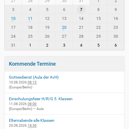
-
27
28
29
30
31
1
2
o
i
3
4
5
6
7
8
9
n
n
t
-
10
11
12
13
14
15
16
h
v
-
17
18
19
20
21
22
23
i
8
e
24
25
26
27
28
29
30
r
31
1
2
3
4
5
6
n
h
e
Kommende Termine
i
m
.
Gottesdienst (Aula der AvH)
d
10.08.2026
08:15
e
(Europe/Berlin)
/
e
Einschulungsfeier H/R/G 5. Klassen
v
11.08.2026
08:00
(Europe/Berlin)
— Aula
e
n
Elternabende alle Klassen
t
20.08.2026
18:30
s