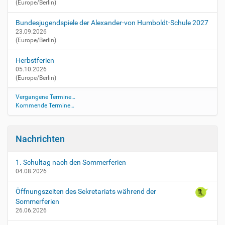
(Europe/Berlin)
/
z
Bundesjugendspiele der Alexander-von Humboldt-Schule 2027
e
23.09.2026
n
(Europe/Berlin)
t
r
Herbstferien
a
05.10.2026
l
(Europe/Berlin)
e
-
Vergangene Termine…
Kommende Termine…
s
c
h
r
Nachrichten
i
f
1. Schultag nach den Sommerferien
t
04.08.2026
l
i
Öffnungszeiten des Sekretariats während der
c
Sommerferien
h
26.06.2026
e