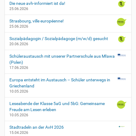
-
Die neue avh-informiert ist da!
a
25.06.2026
b
s
Strasbourg, ville européenne!
c
25.06.2026
h
l
Sozialpädagogin / Sozialpädagoge (m/w/d) gesucht
u
20.06.2026
s
s
Schüleraustausch mit unserer Partnerschule aus Mława
p
(Polen)
r
17.06.2026
u
Europa entsteht im Austausch – Schüler unterwegs in
e
Griechenland
f
10.05.2026
u
n
Leseabende der Klasse 5aG und 5bG: Gemeinsame
g
Freude am Lesen erleben
e
10.05.2026
n
-
Stadtradeln an der AvH 2026
h
15.04.2026
-