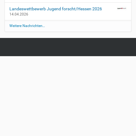
r
Landeswettbewerb Jugend forscht/Hessen 2026
Z
14.04.2026
e
n
Weitere Nachrichten…
t
r
a
l
e
s
c
h
r
i
f
t
l
i
c
h
e
A