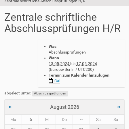
Zentrale schriftliche Abschlussprüfungen H/R
Zentrale schriftliche
Abschlussprüfungen H/R
h
Was
t
Abschlussprüfungen
t
Wann
p
13.05.2024
bis
17.05.2024
s
(Europe/Berlin / UTC200)
:
Termin zum Kalender hinzufügen
/
iCal
/
w
abgelegt unter:
Abschlussprüfungen
w
w
«
»
.
August 2026
a
v
Mo
Di
Mi
Do
Fr
Sa
So
h
m