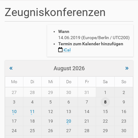
Zeugniskonferenzen
h
Wann
t
14.06.2019
(Europe/Berlin / UTC200)
t
Termin zum Kalender hinzufügen
p
iCal
s
:
/
«
»
August 2026
/
w
Mo
Di
Mi
Do
Fr
Sa
So
w
w
m
27
28
29
30
31
1
2
.
o
a
3
4
5
6
7
8
9
n
v
t
10
11
12
13
14
15
16
h
h
-
-
17
18
19
20
21
22
23
i
8
24
25
26
27
28
29
30
n