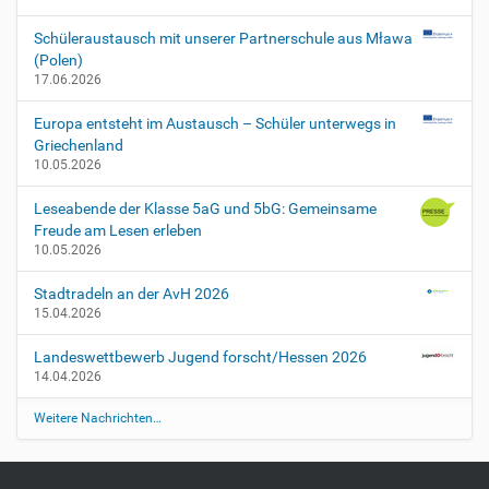
s
k
Schüleraustausch mit unserer Partnerschule aus Mława
o
(Polen)
n
17.06.2026
f
e
Europa entsteht im Austausch – Schüler unterwegs in
r
Griechenland
e
10.05.2026
n
z
Leseabende der Klasse 5aG und 5bG: Gemeinsame
e
Freude am Lesen erleben
n
10.05.2026
2
0
Stadtradeln an der AvH 2026
1
15.04.2026
9
-
Landeswettbewerb Jugend forscht/Hessen 2026
0
14.04.2026
6
Weitere Nachrichten…
-
1
4
T