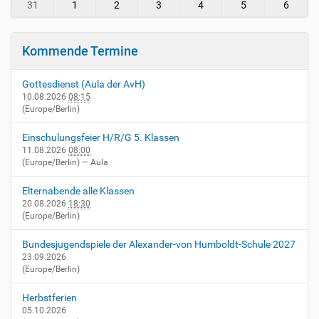
-
31
1
2
3
4
5
6
v
i
e
Kommende Termine
r
n
Gottesdienst (Aula der AvH)
h
10.08.2026
08:15
e
(Europe/Berlin)
i
m
Einschulungsfeier H/R/G 5. Klassen
.
11.08.2026
08:00
d
(Europe/Berlin)
— Aula
e
/
Elternabende alle Klassen
e
20.08.2026
18:30
v
(Europe/Berlin)
e
n
Bundesjugendspiele der Alexander-von Humboldt-Schule 2027
t
23.09.2026
(Europe/Berlin)
s
/
Herbstferien
z
05.10.2026
e