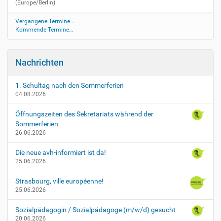
(Europe/Berlin)
u
g
Vergangene Termine…
n
Kommende Termine…
i
s
k
Nachrichten
o
n
f
1. Schultag nach den Sommerferien
04.08.2026
e
r
Öffnungszeiten des Sekretariats während der
e
Sommerferien
n
26.06.2026
z
e
Die neue avh-informiert ist da!
n
25.06.2026
Z
e
Strasbourg, ville européenne!
u
25.06.2026
g
n
Sozialpädagogin / Sozialpädagoge (m/w/d) gesucht
i
20.06.2026