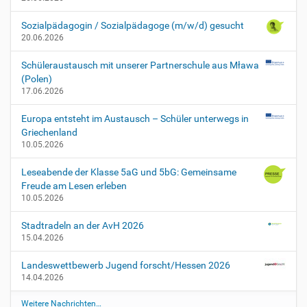
u
g
Sozialpädagogin / Sozialpädagoge (m/w/d) gesucht
n
20.06.2026
i
s
Schüleraustausch mit unserer Partnerschule aus Mława
k
(Polen)
o
17.06.2026
n
f
Europa entsteht im Austausch – Schüler unterwegs in
e
Griechenland
r
10.05.2026
e
n
Leseabende der Klasse 5aG und 5bG: Gemeinsame
z
Freude am Lesen erleben
e
10.05.2026
n
R
Stadtradeln an der AvH 2026
2
15.04.2026
0
2
Landeswettbewerb Jugend forscht/Hessen 2026
1
14.04.2026
-
Weitere Nachrichten…
0