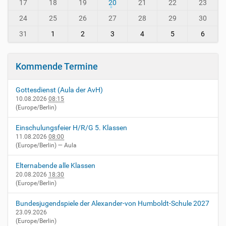
-
-
17
18
19
20
21
22
23
v
8
24
25
26
27
28
29
30
i
e
31
1
2
3
4
5
6
r
n
h
Kommende Termine
e
i
Gottesdienst (Aula der AvH)
m
10.08.2026
08:15
.
(Europe/Berlin)
d
e
Einschulungsfeier H/R/G 5. Klassen
/
11.08.2026
08:00
e
(Europe/Berlin)
— Aula
v
e
Elternabende alle Klassen
n
20.08.2026
18:30
t
(Europe/Berlin)
s
/
Bundesjugendspiele der Alexander-von Humboldt-Schule 2027
z
23.09.2026
(Europe/Berlin)
e