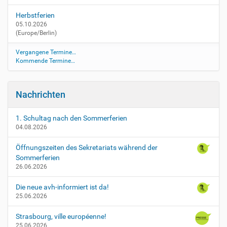
u
Herbstferien
g
05.10.2026
n
(Europe/Berlin)
i
s
Vergangene Termine…
k
Kommende Termine…
o
n
f
Nachrichten
e
r
e
1. Schultag nach den Sommerferien
04.08.2026
n
z
Öffnungszeiten des Sekretariats während der
e
Sommerferien
n
26.06.2026
-
r
Die neue avh-informiert ist da!
-
25.06.2026
1
Z
Strasbourg, ville européenne!
e
25.06.2026