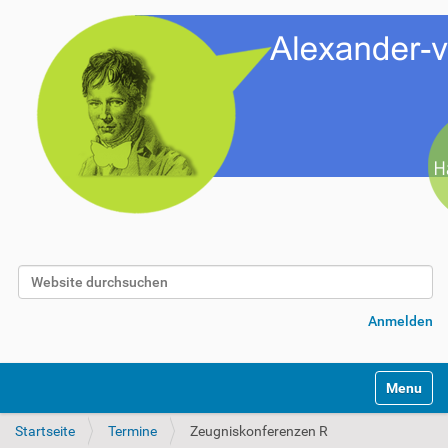
Website durchsuchen
Erweiterte Suche…
Anmelden
Toggle na
Startseite
Termine
Zeugniskonferenzen R