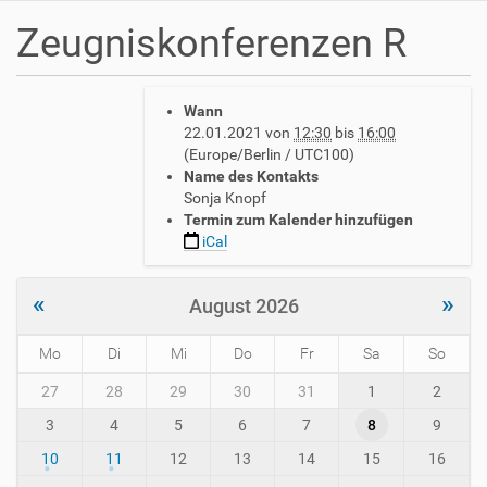
Zeugniskonferenzen R
h
Wann
t
22.01.2021
von
12:30
bis
16:00
t
(Europe/Berlin / UTC100)
p
Name des Kontakts
s
Sonja Knopf
:
Termin zum Kalender hinzufügen
/
iCal
/
w
w
«
»
August 2026
w
.
Mo
Di
Mi
Do
Fr
Sa
So
a
v
m
27
28
29
30
31
1
2
h
o
-
3
4
5
6
7
8
9
n
i
t
10
11
12
13
14
15
16
n
h