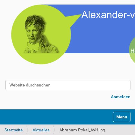
Website durchsuchen
Erweiterte Suche…
Anmelden
Toggle na
Startseite
Aktuelles
Abraham-Pokal_AvH.jpg