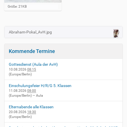
Z
Größe: 21KB
e
i
g
e
B
Abraham-Pokal_AvH.jpg
N
i
a
l
d
v
i
Kommende Termine
i
n
v
g
o
Gottesdienst (Aula der AvH)
a
l
10.08.2026
08:15
l
(Europe/Berlin)
t
e
i
r
Einschulungsfeier H/R/G 5. Klassen
G
o
11.08.2026
08:00
r
(Europe/Berlin)
— Aula
n
ö
ß
Elternabende alle Klassen
e
20.08.2026
18:30
…
(Europe/Berlin)