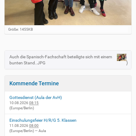
Z
Größe: 1455KB
e
i
g
e
B
Auch die Spanisch-Fachschaft beteiligte sich mit einem
N
i
bunten Stand..JPG
a
l
d
v
i
i
n
Kommende Termine
v
g
o
a
l
Gottesdienst (Aula der AvH)
l
t
10.08.2026
08:15
e
(Europe/Berlin)
i
r
G
o
Einschulungsfeier H/R/G 5. Klassen
r
n
11.08.2026
08:00
ö
(Europe/Berlin)
— Aula
ß