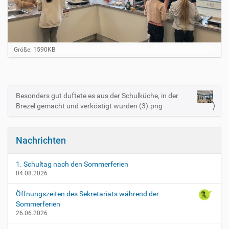
Z
Größe: 1590KB
e
i
g
e
B
Besonders gut duftete es aus der Schulküche, in der
N
i
Brezel gemacht und verköstigt wurden (3).png
a
l
d
v
i
i
n
Nachrichten
v
g
o
a
l
1. Schultag nach den Sommerferien
l
t
04.08.2026
e
i
r
Öffnungszeiten des Sekretariats während der
G
o
Sommerferien
r
n
26.06.2026
ö
ß