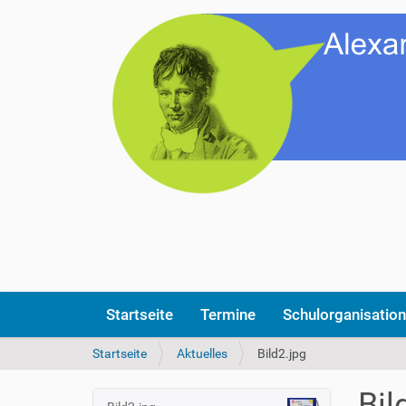
Startseite
Termine
Schulorganisation
S
Startseite
Aktuelles
Bild2.jpg
i
e
Bil