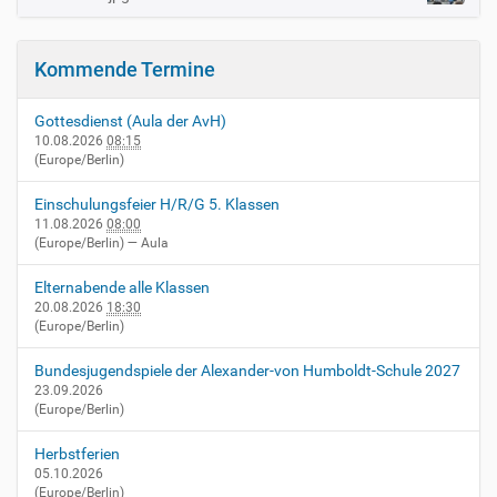
i
a
l
d
v
i
Kommende Termine
i
n
v
g
o
Gottesdienst (Aula der AvH)
a
l
10.08.2026
08:15
l
(Europe/Berlin)
t
e
i
r
Einschulungsfeier H/R/G 5. Klassen
G
o
11.08.2026
08:00
r
(Europe/Berlin)
— Aula
n
ö
ß
Elternabende alle Klassen
e
20.08.2026
18:30
…
(Europe/Berlin)
Bundesjugendspiele der Alexander-von Humboldt-Schule 2027
23.09.2026
(Europe/Berlin)
Herbstferien
05.10.2026
(Europe/Berlin)