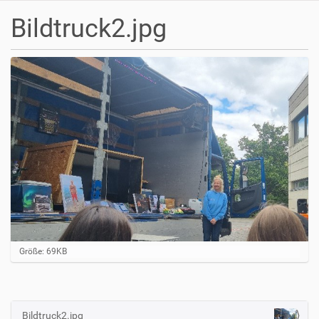
Bildtruck2.jpg
Z
Größe: 69KB
e
i
g
e
B
Bildtruck2.jpg
N