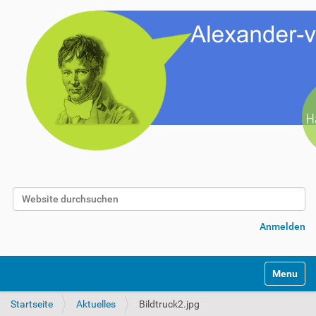
Website durchsuchen
Erweiterte Suche…
Anmelden
Toggle na
Startseite
Aktuelles
Bildtruck2.jpg