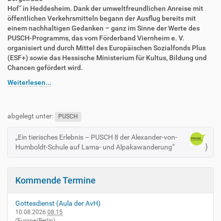
Hof“ in Heddesheim. Dank der umweltfreundlichen Anreise mit
öffentlichen Verkehrsmitteln begann der Ausflug bereits mit
einem nachhaltigen Gedanken – ganz im Sinne der Werte des
PUSCH-Programms, das vom Förderband Viernheim e. V.
organisiert und durch Mittel des Europäischen Sozialfonds Plus
(ESF+) sowie das Hessische Ministerium für Kultus, Bildung und
Chancen gefördert wird.
Weiterlesen...
abgelegt unter:
PUSCH
„Ein tierisches Erlebnis – PUSCH 8 der Alexander-von-
N
Humboldt-Schule auf Lama- und Alpakawanderung“
a
v
i
Kommende Termine
g
a
Gottesdienst (Aula der AvH)
t
10.08.2026
08:15
(Europe/Berlin)