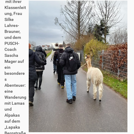
mit ihrer
Klassenleit
ung, Frau
Silke
Lahres-
Brauner,
und dem
PUSCH-
Coach
Sascha
Mager auf
ein
besondere
s
Abenteuer:
eine
Wanderung
mit Lamas
und
Alpakas
auf dem
„Lapaka
Bergstraße