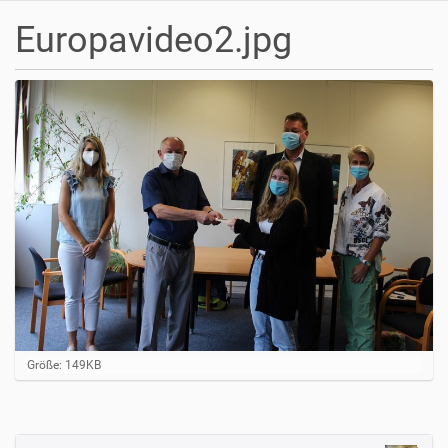
Europavideo2.jpg
Z
Größe: 149KB
e
i
g
e