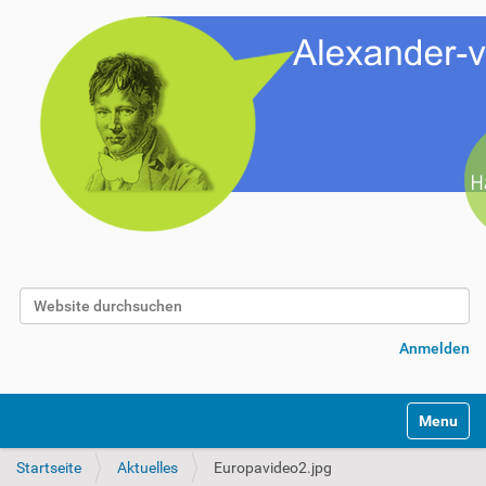
Website durchsuchen
Erweiterte Suche…
Anmelden
Toggle na
Startseite
Aktuelles
Europavideo2.jpg