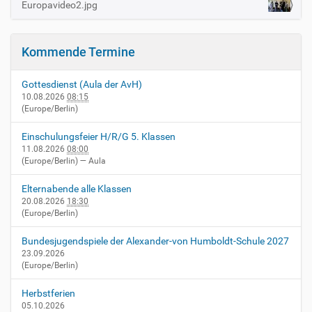
B
Europavideo2.jpg
N
i
a
l
d
v
i
Kommende Termine
i
n
v
g
o
Gottesdienst (Aula der AvH)
a
l
10.08.2026
08:15
l
(Europe/Berlin)
t
e
i
r
Einschulungsfeier H/R/G 5. Klassen
G
o
11.08.2026
08:00
r
(Europe/Berlin)
— Aula
n
ö
ß
Elternabende alle Klassen
e
20.08.2026
18:30
…
(Europe/Berlin)
Bundesjugendspiele der Alexander-von Humboldt-Schule 2027
23.09.2026
(Europe/Berlin)
Herbstferien
05.10.2026