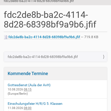
fdc2de8b-ba2c-4114-8d28-68398bf9a9b6.jfif
fdc2de8b-ba2c-4114-
8d28-68398bf9a9b6.jfif
fdc2de8b-ba2c-4114-8d28-68398bf9a9b6.jfif
— 719.8 KB
fdc2de8b-ba2c-4114-8d28-68398bf9a9b6.jfif
N
a
v
Kommende Termine
i
g
Gottesdienst (Aula der AvH)
a
10.08.2026
08:15
(Europe/Berlin)
t
i
Einschulungsfeier H/R/G 5. Klassen
o
11.08.2026
08:00