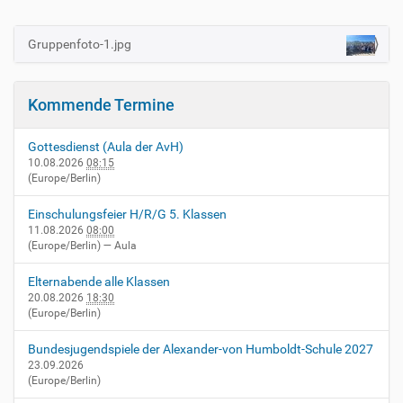
g
e
B
Gruppenfoto-1.jpg
N
i
a
l
d
v
i
Kommende Termine
i
n
v
g
o
Gottesdienst (Aula der AvH)
a
l
10.08.2026
08:15
l
(Europe/Berlin)
t
e
i
r
Einschulungsfeier H/R/G 5. Klassen
G
o
11.08.2026
08:00
r
(Europe/Berlin)
— Aula
n
ö
ß
Elternabende alle Klassen
e
20.08.2026
18:30
…
(Europe/Berlin)
Bundesjugendspiele der Alexander-von Humboldt-Schule 2027
23.09.2026
(Europe/Berlin)