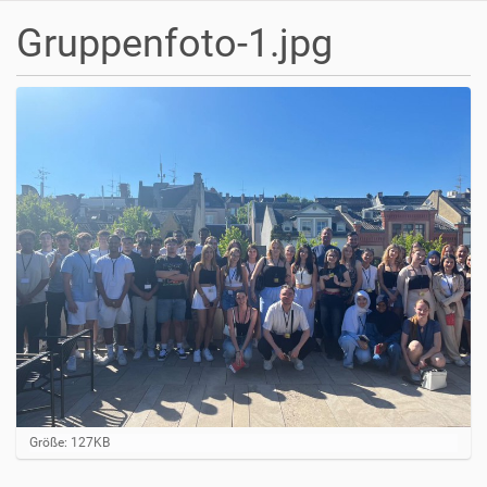
Gruppenfoto-1.jpg
Z
Größe: 127KB
e
i