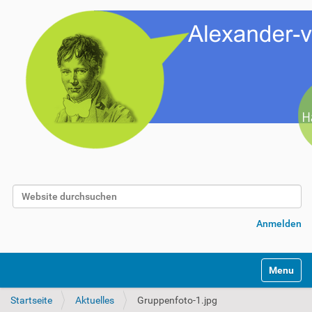
Website durchsuchen
Erweiterte Suche…
Anmelden
Toggle na
Startseite
Aktuelles
Gruppenfoto-1.jpg