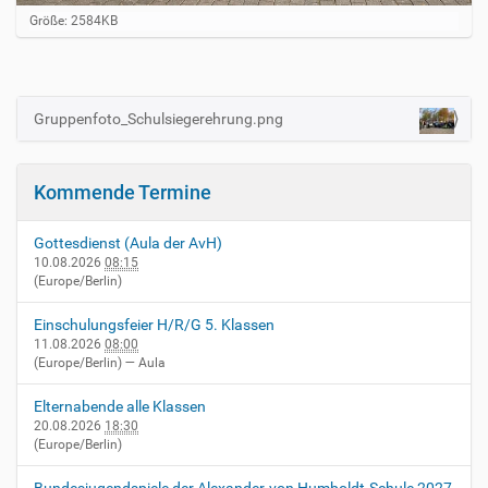
Z
Größe: 2584KB
e
i
g
e
B
Gruppenfoto_Schulsiegerehrung.png
N
i
a
l
d
v
i
Kommende Termine
i
n
v
g
o
Gottesdienst (Aula der AvH)
a
l
10.08.2026
08:15
l
(Europe/Berlin)
t
e
i
r
Einschulungsfeier H/R/G 5. Klassen
G
o
11.08.2026
08:00
r
(Europe/Berlin)
— Aula
n
ö
ß
Elternabende alle Klassen
e
20.08.2026
18:30
…
(Europe/Berlin)
Bundesjugendspiele der Alexander-von Humboldt-Schule 2027