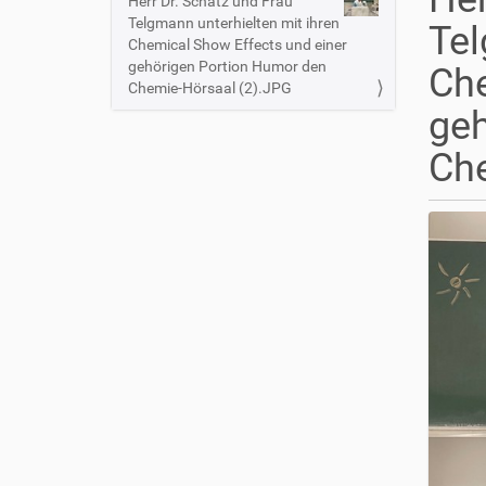
s
Herr Dr. Schatz und Frau
N
i
Telgmann unterhielten mit ihren
Tel
a
n
Chemical Show Effects und einer
v
d
gehörigen Portion Humor den
Che
i
h
Chemie-Hörsaal (2).JPG
i
g
geh
e
a
r
Che
t
i
o
n