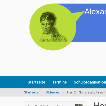
Startseite
Termine
Schulorganisation
S
Startseite
Aktuelles
Herr Dr. Schatz und Frau 
i
e
Her