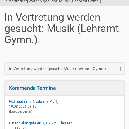
In Vertretung werden gesucht: Musik (Lehramt Gymn.)
In Vertretung werden
gesucht: Musik (Lehramt
Gymn.)
In Vertretung werden gesucht: Musik (Lehramt Gymn.)
N
a
v
Kommende Termine
i
g
Gottesdienst (Aula der AvH)
a
10.08.2026
08:15
(Europe/Berlin)
t
i
Einschulungsfeier H/R/G 5. Klassen
o
11.08.2026
08:00