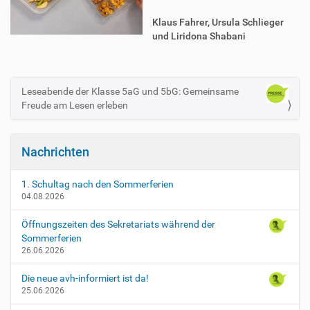
Klaus Fahrer, Ursula Schlieger
und Liridona Shabani
Leseabende der Klasse 5aG und 5bG: Gemeinsame
N
Freude am Lesen erleben
a
v
i
Nachrichten
g
a
1. Schultag nach den Sommerferien
t
04.08.2026
i
Öffnungszeiten des Sekretariats während der
o
Sommerferien
n
26.06.2026
Die neue avh-informiert ist da!
25.06.2026