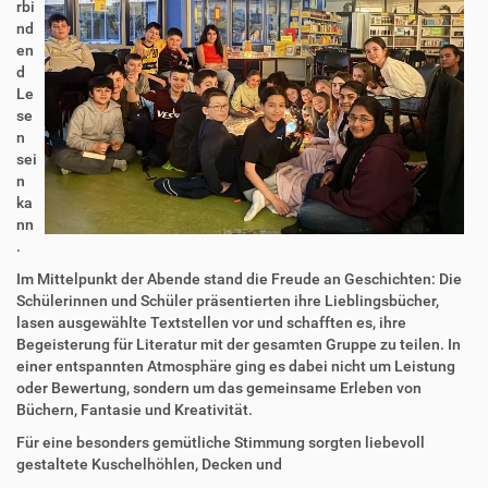
rbi
nd
en
d
Le
se
n
sei
n
ka
nn
.
Im Mittelpunkt der Abende stand die Freude an Geschichten: Die
Schülerinnen und Schüler präsentierten ihre Lieblingsbücher,
lasen ausgewählte Textstellen vor und schafften es, ihre
Begeisterung für Literatur mit der gesamten Gruppe zu teilen. In
einer entspannten Atmosphäre ging es dabei nicht um Leistung
oder Bewertung, sondern um das gemeinsame Erleben von
Büchern, Fantasie und Kreativität.
Für eine besonders gemütliche Stimmung sorgten liebevoll
gestaltete Kuschelhöhlen, Decken und