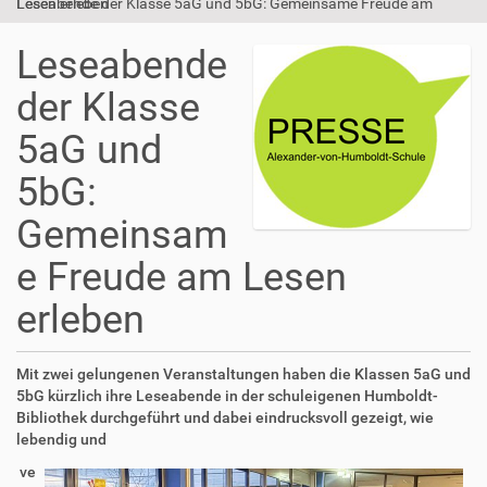
Leseabende der Klasse 5aG und 5bG: Gemeinsame Freude am Lesen erleben
Leseabende
der Klasse
5aG und
5bG:
Gemeinsam
e Freude am Lesen
erleben
Mit zwei gelungenen Veranstaltungen haben die Klassen 5aG und
5bG kürzlich ihre Leseabende in der schuleigenen Humboldt-
Bibliothek durchgeführt und dabei eindrucksvoll gezeigt, wie
lebendig und
ve