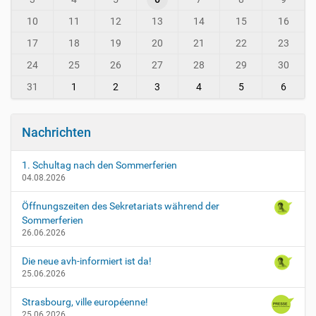
n
s
t
10
11
12
13
14
15
16
t
h
o
-
17
18
19
20
21
22
23
l
8
p
24
25
26
27
28
29
30
e
31
1
2
3
4
5
6
r
s
t
Nachrichten
e
i
n
1. Schultag nach den Sommerferien
v
04.08.2026
e
r
Öffnungszeiten des Sekretariats während der
l
Sommerferien
26.06.2026
e
g
Die neue avh-informiert ist da!
u
25.06.2026
n
g
Strasbourg, ville européenne!
S
25.06.2026