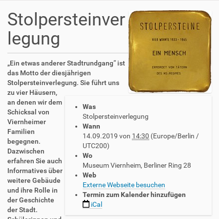
Stolpersteinver
legung
h
„Ein etwas anderer Stadtrundgang“ ist
t
das Motto der diesjährigen
t
Stolpersteinverlegung. Sie führt uns
p
zu vier Häusern,
s
an denen wir dem
Was
:
Schicksal von
Stolpersteinverlegung
/
Viernheimer
Wann
/
Familien
14.09.2019
von
14:30
(Europe/Berlin /
w
begegnen.
UTC200)
w
Dazwischen
Wo
w
erfahren Sie auch
Museum Viernheim, Berliner Ring 28
.
Informatives über
Web
a
weitere Gebäude
Externe Webseite besuchen
v
und ihre Rolle in
Termin zum Kalender hinzufügen
h
der Geschichte
iCal
-
der Stadt.