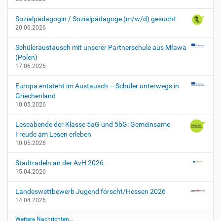
t
o
Sozialpädagogin / Sozialpädagoge (m/w/d) gesucht
l
20.06.2026
p
e
Schüleraustausch mit unserer Partnerschule aus Mława
r
(Polen)
s
17.06.2026
t
e
Europa entsteht im Austausch – Schüler unterwegs in
i
Griechenland
n
10.05.2026
v
e
Leseabende der Klasse 5aG und 5bG: Gemeinsame
r
Freude am Lesen erleben
l
10.05.2026
e
g
Stadtradeln an der AvH 2026
u
15.04.2026
n
g
Landeswettbewerb Jugend forscht/Hessen 2026
2
14.04.2026
0
1
Weitere Nachrichten…