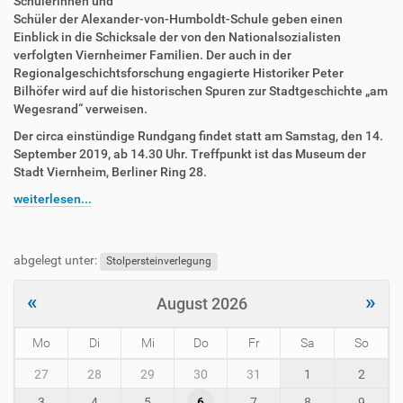
i
Schülerinnen und
n
Schüler der Alexander-von-Humboldt-Schule geben einen
-
Einblick in die Schicksale der von den Nationalsozialisten
v
verfolgten Viernheimer Familien. Der auch in der
i
Regionalgeschichtsforschung engagierte Historiker Peter
e
Bilhöfer wird auf die historischen Spuren zur Stadtgeschichte „am
r
Wegesrand“ verweisen.
n
Der circa einstündige Rundgang findet statt am Samstag, den 14.
h
September 2019, ab 14.30 Uhr. Treffpunkt ist das Museum der
e
Stadt Viernheim, Berliner Ring 28.
i
m
weiterlesen...
.
d
e
abgelegt unter:
Stolpersteinverlegung
/
e
«
»
August 2026
v
e
n
Mo
Di
Mi
Do
Fr
Sa
So
t
m
27
28
29
30
31
1
2
s
o
/
3
4
5
6
7
8
9