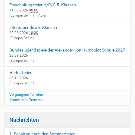
o
Einschulungsfeier H/R/G 5. Klassen
n
11.08.2026
08:00
(Europe/Berlin)
— Aula
Elternabende alle Klassen
20.08.2026
18:30
(Europe/Berlin)
Bundesjugendspiele der Alexander-von Humboldt-Schule 2027
23.09.2026
(Europe/Berlin)
Herbstferien
05.10.2026
(Europe/Berlin)
Vergangene Termine…
Kommende Termine…
Nachrichten
1. Schultag nach den Sommerferien