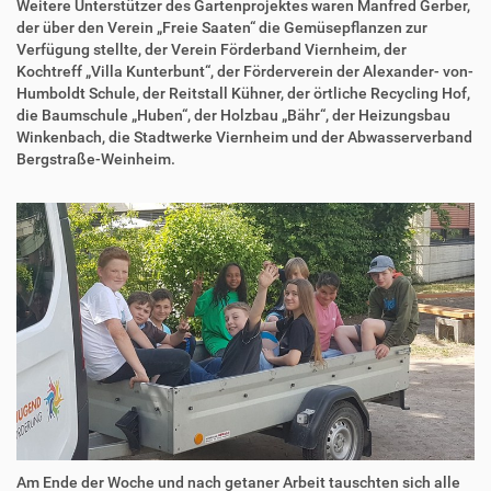
Weitere Unterstützer des Gartenprojektes waren Manfred Gerber,
der über den Verein „Freie Saaten“ die Gemüsepflanzen zur
Verfügung stellte, der Verein Förderband Viernheim, der
Kochtreff „Villa Kunterbunt“, der Förderverein der Alexander- von-
Humboldt Schule, der Reitstall Kühner, der örtliche Recycling Hof,
die Baumschule „Huben“, der Holzbau „Bähr“, der Heizungsbau
Winkenbach, die Stadtwerke Viernheim und der Abwasserverband
Bergstraße-Weinheim.
Am Ende der Woche und nach getaner Arbeit tauschten sich alle