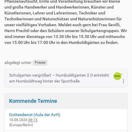
Pflanzenaufzucht, Ernte und Verarbeitung brauchen wir kleine
und große Handwerker und Handwerkerinnen, Künster und
Künstlerinnen, Lehrer und Lehrerinnen, Techniker und
Technikerinnen und Naturschützer und Naturschützerinnen für
unser vielfältiges Vorhaben. Meldet euch gern bei Frau Sevilli,
Herrn Prechtl oder den Schülern unserer Schulgartengruppen. Wir
sind immer dienstags von 13.30 Uhr bis 15.30 Uhr und mittwochs
von 15.00 Uhr bis 17.00 Uhr in den Humboldtgärten zu finden.
abgelegt unter:
Presse
Schulgarten vergrößert – Humboldtgarten 2.0 entsteht
N
am Humboldtweg hinter der Sporthalle
a
v
i
Kommende Termine
g
a
Gottesdienst (Aula der AvH)
t
10.08.2026
08:15
(Europe/Berlin)
i