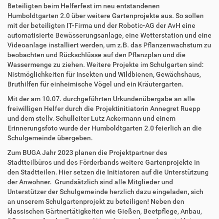
Beteiligten beim Helferfest im neu entstandenen
Humboldtgarten 2.0 über weitere Gartenprojekte aus. So sollen
mit der beteiligten IT-Firma und der Robotic-AG der AvH eine
automatisierte Bewässerungsanlage, eine Wetterstation und eine
Videoanlage installiert werden, um z.B. das Pflanzenwachstum zu
beobachten und Rückschlüsse auf den Pflanzplan und die
Wassermenge zu ziehen. Weitere Projekte im Schulgarten sind:
Nistmöglichkeiten für Insekten und Wildbienen, Gewächshaus,
Bruthilfen für einheimische Vögel und ein Kräutergarten.
Mit der am 10.07. durchgeführten Urkundenübergabe an alle
freiwilligen Helfer durch die Projektinitiatorin Annegret Ruepp
und dem stellv. Schulleiter Lutz Ackermann und einem
Erinnerungsfoto wurde der Humboldtgarten 2.0 feierlich an die
Schulgemeinde übergeben.
Zum BUGA Jahr 2023 planen die Projektpartner des
Stadtteilbüros und des Förderbands weitere Gartenprojekte in
den Stadtteilen. Hier setzen die Initiatoren auf die Unterstützung
der Anwohner. Grundsätzlich sind alle Mitglieder und
Unterstützer der Schulgemeinde herzlich dazu eingeladen, sich
an unserem Schulgartenprojekt zu beteiligen! Neben den
klassischen Gärtnertätigkeiten wie Gießen, Beetpflege, Anbau,