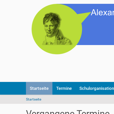
Startseite
Termine
Schulorganisation
S
Startseite
i
e
Vergangene Termine