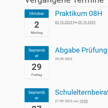
s
i
n
Praktikum 08H
2
Oktober
d
0
h
2
2
02.10.2023
bis
20.10.2023
i
3
e
-
Montag
r
1
0
-
Abgabe Prüfung
2
Septemb
0
0
2
er
2
29.09.2023
T
3
29
0
-
0
0
:
Freitag
9
0
-
0
2
:
Schulelternbeira
2
9
Septemb
0
0
T
er
0
2
27.09.2023
von
19:00
0
+
3
0