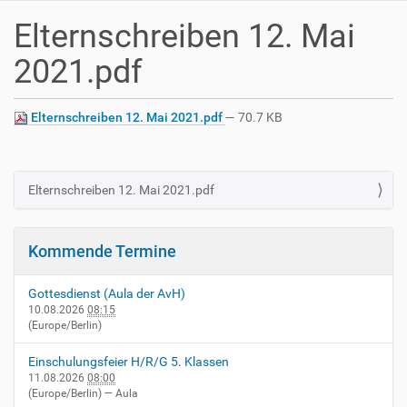
Elternschreiben 12. Mai
2021.pdf
Elternschreiben 12. Mai 2021.pdf
— 70.7 KB
Elternschreiben 12. Mai 2021.pdf
N
a
v
Kommende Termine
i
g
Gottesdienst (Aula der AvH)
a
10.08.2026
08:15
(Europe/Berlin)
t
i
Einschulungsfeier H/R/G 5. Klassen
o
11.08.2026
08:00
(Europe/Berlin)
— Aula
n