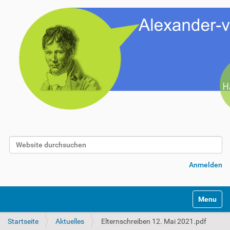
Website durchsuchen
Erweiterte Suche…
Anmelden
Toggle na
Startseite
Aktuelles
Elternschreiben 12. Mai 2021.pdf