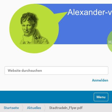
Website durchsuchen
Erweiterte Suche…
Anmelden
Toggle na
Startseite
Aktuelles
Stadtradeln_Flyer.pdf