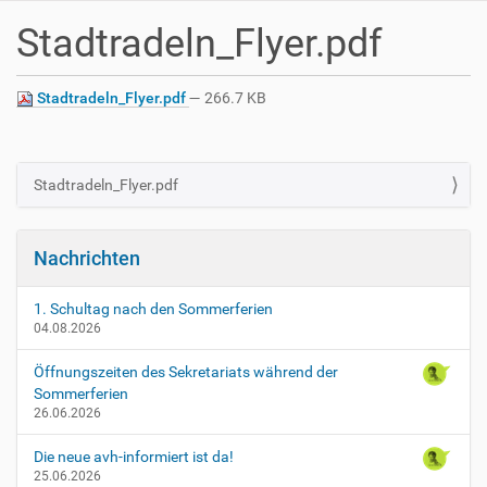
Stadtradeln_Flyer.pdf
Stadtradeln_Flyer.pdf
— 266.7 KB
Stadtradeln_Flyer.pdf
N
a
v
Nachrichten
i
g
1. Schultag nach den Sommerferien
a
04.08.2026
t
Öffnungszeiten des Sekretariats während der
i
Sommerferien
o
26.06.2026
n
Die neue avh-informiert ist da!
25.06.2026